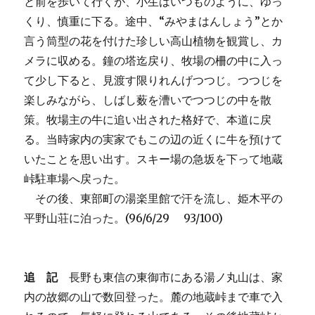
と前を歩いて行くが、小生はいつものように、ゆっ
くり、慎重に下る。途中、“みやまはんしょう”とか
言う筒型の花を付けた珍しい高山植物を観賞し、カ
メラに収める。鐘の塔迄戻り、牧場の柵の中に入っ
て少し下ると、見渡す限りれんげつつじ。つつじを
楽しみながら、しばし薮を漕いでつつじの中を散
策。牧場主の牛に追い出された格好で、本道に戻
る。当時家内の実家でもこの辺の近くに牛を預けて
いたことを思い出す。スキー場の急坂を下って地蔵
峠駐車場へ戻った。
その後、東部町の湯楽里館で汗を流し、姫木平の
平野山荘に泊った。(96/6/29 93/100)
追 記
長野も東信の東御市にある湯ノ丸山は、家
内の故郷の山で数回登った。麓の地蔵峠まで車で入