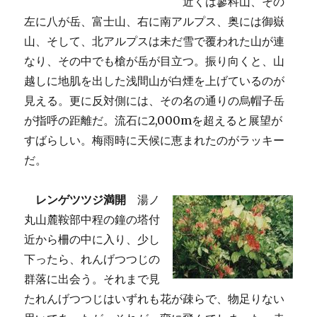
近くは蓼科山、その
左に八が岳、富士山、右に南アルプス、奥には御嶽
山、そして、北アルプスは未だ雪で覆われた山が連
なり、その中でも槍が岳が目立つ。振り向くと、山
越しに地肌を出した浅間山が白煙を上げているのが
見える。更に反対側には、その名の通りの烏帽子岳
が指呼の距離だ。流石に2,000mを超えると展望が
すばらしい。梅雨時に天候に恵まれたのがラッキー
だ。
レンゲツツジ満開
湯ノ
丸山麓鞍部中程の鐘の塔付
近から柵の中に入り、少し
下ったら、れんげつつじの
群落に出会う。それまで見
たれんげつつじはいずれも花が疎らで、物足りない