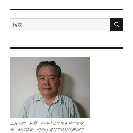
検
検
索
索:
工藤莞司 経歴：特許庁にて審査基準室室
長、商標課長、特許庁審判部商標代表部門