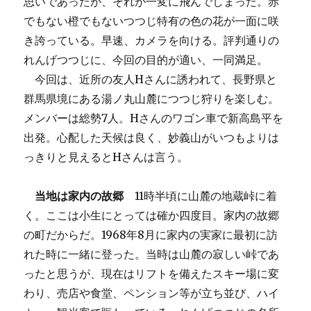
思いであったが、それが一変に飛んでしまった。赤
でもない橙でもないつつじ特有の色の花が一面に咲
き誇っている。早速、カメラを向ける。評判通りの
れんげつつじに、今回の目的が適い、一同満足。
今回は、近所の友人Hさんに誘われて、長野県と
群馬県境にある湯ノ丸山麓につつじ狩りを楽しむ。
メンバーは総勢7人。Hさんのワゴン車で新高島平を
出発。心配した天候は良く、妙義山がいつもよりは
っきりと見えるとHさんは言う。
当地は家内の故郷
11時半頃に山麓の地蔵峠に着
く。ここは小生にとっては確か四度目。家内の故郷
の町だからだ。1968年8月に家内の実家に最初に訪
れた時に一緒に登った。当時は山麓の寂しい峠であ
ったと思うが、現在はリフトを備えたスキー場に変
わり、売店や食堂、ペンション等が立ち並び、ハイ