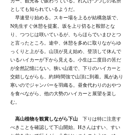
カー、観光客で賑わっている。れんげつつじの名所
としても知られているようだ。
早速登り始める。スキー場を上るが結構急坂で、
N先生すぐ休憩を提案。坂を上り切ると鞍部とな
り、つつじは咲いているが、ちらほらでいまひとつ
と言ったところ。途中、休憩を多めに取りながらゆ
っくりと上がる。山頂が見え始め、登頂して休んで
いるハイカーが下から見える。小生は二度目の筈だ
が全然記憶にない。狭い山道で、下りのハイカーと
交錯しながらも、約1時間強で山頂に到着。風があり
寒いのでジャンパーを羽織る。昼食代わりのおやつ
を食べながら、他の大勢のハイカーと展望を楽し
む。
高山植物を観賞しながら下山
下りは特に注意す
べきことを確認して下山開始。Hさんはすい、すい