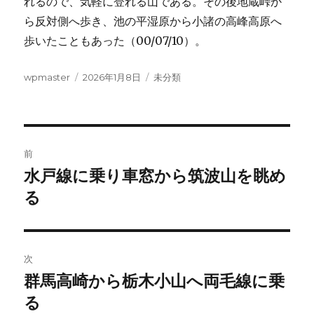
れるので、気軽に登れる山である。その後地蔵峠か
ら反対側へ歩き、池の平湿原から小諸の高峰高原へ
歩いたこともあった（00/07/10）。
投
投
カ
wpmaster
2026年1月8日
未分類
稿
稿
テ
者
日:
ゴ
リ
ー
投
前
稿
水戸線に乗り車窓から筑波山を眺め
前
の
る
ナ
投
ビ
稿:
ゲ
次
群馬高崎から栃木小山へ両毛線に乗
次
ー
の
る