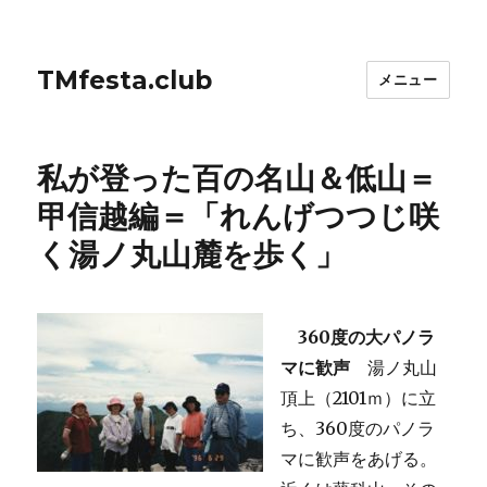
TMfesta.club
メニュー
私が登った百の名山＆低山＝
甲信越編＝「れんげつつじ咲
く湯ノ丸山麓を歩く」
360度の大パノラ
マに歓声
湯ノ丸山
頂上（2101ｍ）に立
ち、360度のパノラ
マに歓声をあげる。