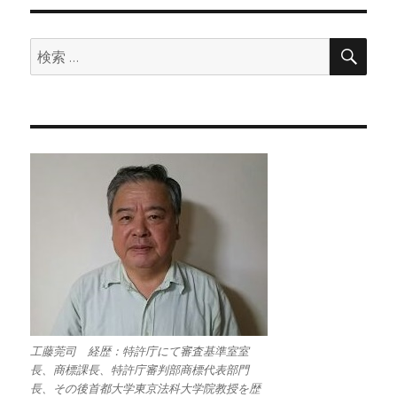
検
検
索
索:
工藤莞司 経歴：特許庁にて審査基準室室
長、商標課長、特許庁審判部商標代表部門
長、その後首都大学東京法科大学院教授を歴