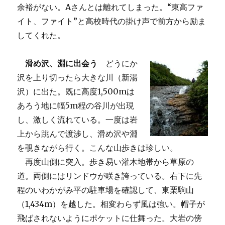
余裕がない。Aさんとは離れてしまった。“東高ファ
イト、ファイト”と高校時代の掛け声で前方から励ま
してくれた。
滑め沢、淵に出会う
どうにか
沢を上り切ったら大きな川（新湯
沢）に出た。既に高度1,500mは
あろう地に幅5m程の谷川が出現
し、激しく流れている。一度は岩
上から跳んで渡渉し、滑め沢や淵
を覗きながら行く。こんな山歩きは珍しい。
再度山側に突入。歩き易い灌木地帯から草原の
道。両側にはリンドウが咲き誇っている。右下に先
程のいわかがみ平の駐車場を確認して、東栗駒山
（1,434m）を越した。相変わらず風は強い。帽子が
飛ばされないようにポケットに仕舞った。大岩の傍