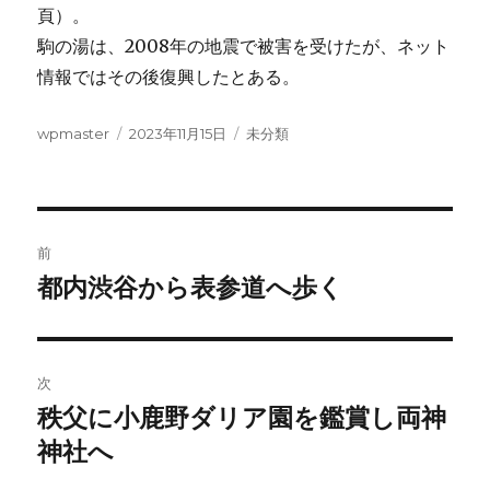
頁）。
駒の湯は、2008年の地震で被害を受けたが、ネット
情報ではその後復興したとある。
投
投
カ
wpmaster
2023年11月15日
未分類
稿
稿
テ
者
日:
ゴ
リ
ー
投
前
稿
都内渋谷から表参道へ歩く
前
の
ナ
投
ビ
稿:
次
ゲ
秩父に小鹿野ダリア園を鑑賞し両神
次
の
神社へ
ー
投