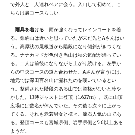
で外人と二人連れペアに会う。入山して初めて、こ
ちらは裏コースらしい。
雨具を着ける
雨が強くなってレインコートを着
る。栗駒山は近いと思っていたが未だ先とAさんはい
う。高原状の尾根道から階段になり傾斜がきつくな
る。ナナカマドが色付き当山は秋の気配が漂ってい
る。二人は前後になりながら上がり続ける。左手か
らの中央コースの道と合わせた。Aさんが言うには、
地元では深田百名山に漏れたのを嘆いているとい
う。整備された階段のある山では資格がないと冷や
かした。13時ジャストに登頂（1.627m）。既に山頂
広場には数名が休んでいた。その後も次々に上がっ
てくる。それも老若男女と様々。流石人気の山であ
る。登頂コースも宮城県側、岩手県側と5,6以上ある
ようだ。