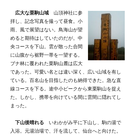
広大な栗駒山域
山頂神社に参
拝し、記念写真を撮って昼食。小
雨、風で展望はない。鳥海山が望
めると期待はしていたのだが。中
央コースを下山。雲が散った合間
に山腹から裾野一帯を一望する。
ブナ林に覆われた栗駒山麓は広大
であった。可愛い名とは違い深く、広い山域を有し
ている。百名山を目指したのも納得できた。急な直
線コースを下る。途中小ピークから東栗駒山を捉え
た。しかし、携帯を向けている間に雲間に隠れてし
まった。
下山後晴れる
いわかがみ平に下山し、駒の湯で
入浴。元湯治場で、汗を流して、仙台へと向けた。