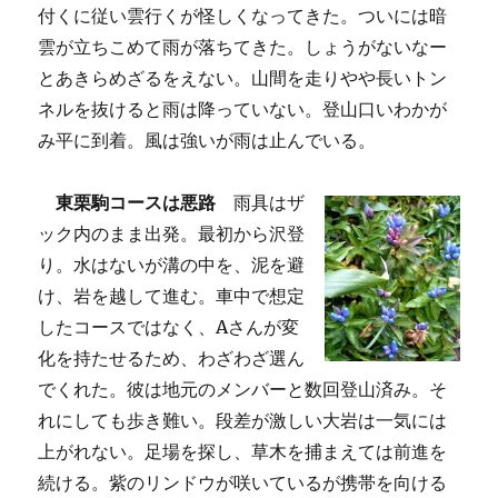
付くに従い雲行くが怪しくなってきた。ついには暗
雲が立ちこめて雨が落ちてきた。しょうがないなー
とあきらめざるをえない。山間を走りやや長いトン
ネルを抜けると雨は降っていない。登山口いわかが
み平に到着。風は強いが雨は止んでいる。
東栗駒コースは悪路
雨具はザ
ック内のまま出発。最初から沢登
り。水はないが溝の中を、泥を避
け、岩を越して進む。車中で想定
したコースではなく、Aさんが変
化を持たせるため、わざわざ選ん
でくれた。彼は地元のメンバーと数回登山済み。そ
れにしても歩き難い。段差が激しい大岩は一気には
上がれない。足場を探し、草木を捕まえては前進を
続ける。紫のリンドウが咲いているが携帯を向ける