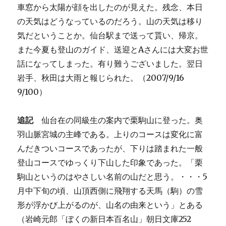
車窓から太陽が顔を出したのが見えた。残念、本日
の天気はどうなっているのだろう。山の天気は移り
気だということか。仙台駅まで送って貰い、帰京。
また今夏も登山のガイド、送迎とAさんには大変お世
話になってしまった。有り難うございました。翌日
岩手、秋田は大雨と報じられた。（2007/9/16
9/100）
追記
仙台在の同級生の案内で栗駒山に登った。奥
羽山脈宮城の主峰である。上りのコースは変化に富
んだきついコースであったが、下りは踏まれた一般
登山コースでゆっくり下山した印象であった。「栗
駒山というのはやさしい名前の山だと思う。・・・5
月中下旬の頃、山頂西側に飛翔する天馬（駒）の雪
形が浮かび上がるのが、山名の由来という」とある
（岩崎元郎「ぼくの新日本百名山」朝日文庫252