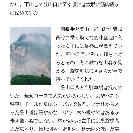
ない。下山して登山口に至る頃には太股に筋肉痛が
出始めていた。
同級生と登山
郡山駅で磐越
西線に乗り換えて会津盆地に入
った右手には磐梯山が聳えてい
た。広い裾野に沿って顔を上げ
るとその上方に独特な山容が見
える。磐梯町駅にＡさんが車で
待っていてくれた。
登山口八方台駐車場は混んで
いた。最短コースで人気があるらしい。大型バスも
駐車して、未だ夏山シーズンである。ブナ林から入
った登山道は緩やかな上りで、木の根や岩はあるが
歩き難い程ではない。林が切れた左手には裏磐梯高
原が広がり、檜原湖や小野川湖、秋元湖の湖面が美