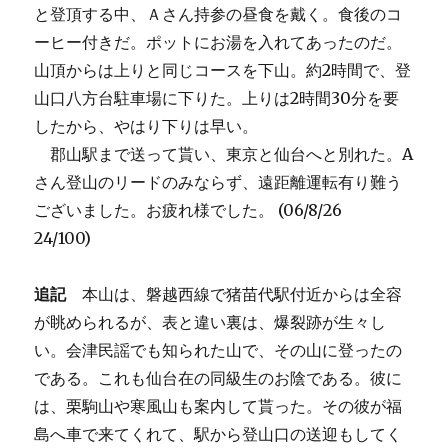
と登頂する中、Ａさん持参の昼食を戴く。食後のコ
ーヒー付きだ。ポットにお湯を入れてあったのだ。
山頂からは上りと同じコースを下山。約2時間で、登
山口八方台駐車場に下りた。上りは2時間30分を要
したから、やはり下りは早い。
郡山駅まで送って貰い、東京と仙台へと別れた。A
さん登山のリードのみならず、遠距離運転有り難う
ございました。お疲れ様でした。 (06/8/26
24/100)
追記
本山は、磐越西線で猪苗代駅付近からは全容
が眺められるが、表と違い裏は、爆裂跡が生々し
い。会津民謡でも知られた山で、その山に登ったの
である。これも仙台在の同級生のお陰である。彼に
は、栗駒山や寒風山も案内して貰った。その彼が福
島へ車で来てくれて、駅から登山口の送迎もしてく