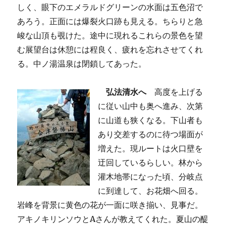
しく、眼下のエメラルドグリーンの水面は五色沼で
あろう。正面には爆裂火口跡も見える。ちらりと急
峻な山頂も覗けた。途中に現れるこれらの景色を望
む展望台は休憩には程良く、疲れを忘れさせてくれ
る。中ノ湯温泉は閉鎖してあった。
弘法清水へ
高度を上げる
に従い山中も奥へ進み、次第
に山道も狭くなる。下山者も
あり交差するのに待つ場面が
増えた。現ルートは火口壁を
迂回しているらしい。林から
灌木地帯になった頃、分岐点
に到達して、お花畑へ回る。
岩峰を背景に黄色の花が一面に咲き揃い、見事だ。
アキノキリンソウとAさんが教えてくれた。夏山の醍