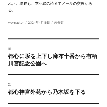
れた。現在も、本記録の読者でメールの交換があ
る。
投
投
カ
wpmaster
2024年4月18日
未分類
稿
稿
テ
者
日:
ゴ
リ
ー
投
前
稿
都心に坂を上下し麻布十番から有栖
前
の
川宮記念公園へ
ナ
投
ビ
稿:
ゲ
次
都心神宮外苑から乃木坂を下る
次
ー
の
シ
投