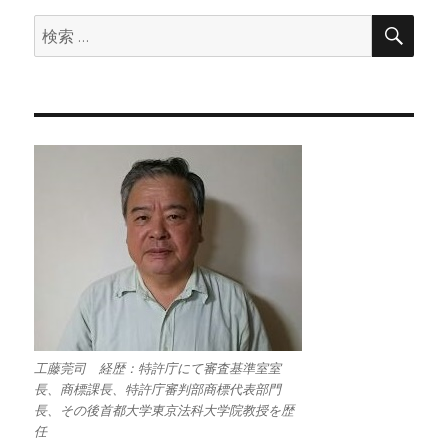
検
検
索
索:
工藤莞司 経歴：特許庁にて審査基準室室
長、商標課長、特許庁審判部商標代表部門
長、その後首都大学東京法科大学院教授を歴
任