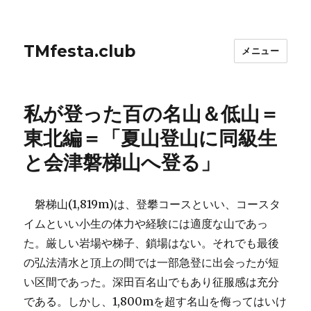
TMfesta.club
メニュー
私が登った百の名山＆低山＝
東北編＝「夏山登山に同級生
と会津磐梯山へ登る」
磐梯山(1,819m)は、登攀コースといい、コースタ
イムといい小生の体力や経験には適度な山であっ
た。厳しい岩場や梯子、鎖場はない。それでも最後
の弘法清水と頂上の間では一部急登に出会ったが短
い区間であった。深田百名山でもあり征服感は充分
である。しかし、1,800mを超す名山を侮ってはいけ