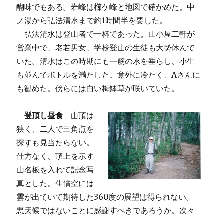
醐味でもある。岩峰は櫛ケ峰と地図で確かめた。中
ノ湯から弘法清水まで約1時間半を要した。
弘法清水は登山者で一杯であった。山小屋二軒が
営業中で、老若男女、学校登山の生徒も大勢休んで
いた。清水はこの時期にも一筋の水を垂らし、小生
も並んでボトルを満たした。意外に冷たく、Aさんに
も勧めた。傍らには白い梅鉢草が咲いていた。
登頂し昼食
山頂は
狭く、二人で三角点を
探すも見当たらない。
仕方なく、頂上を示す
山名板を入れて記念写
真とした。生憎空には
雲が出ていて期待した360度の展望は得られない。
悪天候ではないことに感謝すべきであろうか。次々