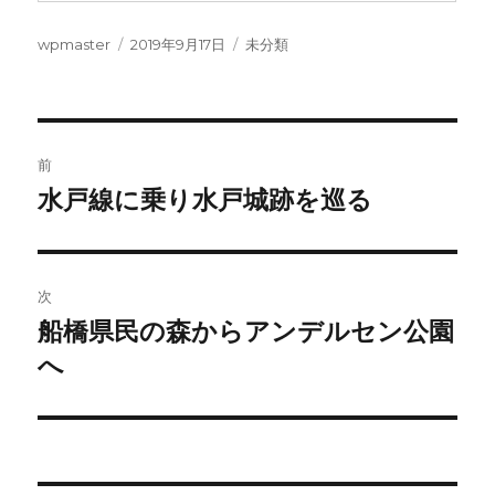
投
投
カ
wpmaster
2019年9月17日
未分類
稿
稿
テ
者
日:
ゴ
リ
ー
投
前
稿
水戸線に乗り水戸城跡を巡る
前
の
ナ
投
ビ
稿:
次
ゲ
船橋県民の森からアンデルセン公園
次
の
へ
ー
投
シ
稿:
ョ