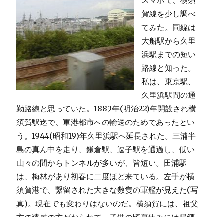
スマホで、横須
賀線を少し調べ
てみた。同線は
大船駅から久里
浜駅までの短い
路線と知った。
私は、東京駅、
久里浜駅間の通
勤路線と思っていた。1889年(明治22)年開設され横
須賀駅迄で、軍港都市への輸送のためであったとい
う。1944(昭和19)年久里浜駅へ延長された。三浦半
島の真ん中を走り、鎌倉駅、逗子駅を通過し、低い
山々の間からトンネルが多いが、皆短い。田浦駅
は、梅林があり初春に二度ほど来ている。左手が横
須賀港で、繋留された大きな数隻の軍艦が見えた(写
真)。現在でも変わりはないのだ。横須賀には、祖父