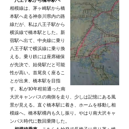
八王子駅から橋本駅へ
相模線は、茅ヶ崎駅から橋
本駅へ走る神奈川県内の路
線だが、私は八王子駅から
横浜線で橋本駅とした。新
宿駅へ出て、中央線に乗り
八王子駅で横浜線に乗り換
える。乗り鉄には座席確保
が先決で、始発駅だと可能
性が高い。首尾良く座るこ
とが出来、橋本駅を目指
す。私が10年程前通った南
大沢キャンパスの南側を走り、少しは記憶にある風
景が見える。直ぐ橋本駅に着き、ホームを移動し相
模線へ。橋本駅構内も久し振り。やはり南大沢キャ
ンパス時代に数回乗降した。