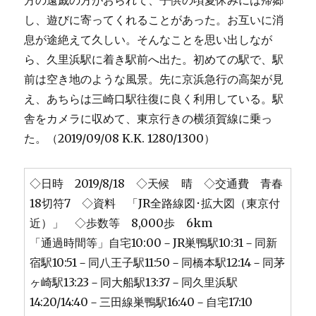
方の遠戚の方がおられて、子供の頃夏休みには帰郷
し、遊びに寄ってくれることがあった。お互いに消
息が途絶えて久しい。そんなことを思い出しなが
ら、久里浜駅に着き駅前へ出た。初めての駅で、駅
前は空き地のような風景。先に京浜急行の高架が見
え、あちらは三崎口駅往復に良く利用している。駅
舎をカメラに収めて、東京行きの横須賀線に乗っ
た。（2019/09/08 K.K. 1280/1300）
◇日時 2019/8/18 ◇天候 晴 ◇交通費 青春
18切符7 ◇資料 「JR全路線図･拡大図（東京付
近）」 ◇歩数等 8,000歩 6km
「通過時間等」自宅10:00－JR巣鴨駅10:31－同新
宿駅10:51－同八王子駅11:50－同橋本駅12:14－同茅
ヶ崎駅13:23－同大船駅13:37－同久里浜駅
14:20/14:40－三田線巣鴨駅16:40－自宅17:10