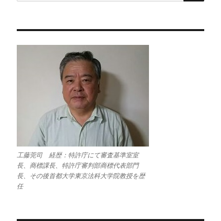
索:
工藤莞司 経歴：特許庁にて審査基準室室
長、商標課長、特許庁審判部商標代表部門
長、その後首都大学東京法科大学院教授を歴
任