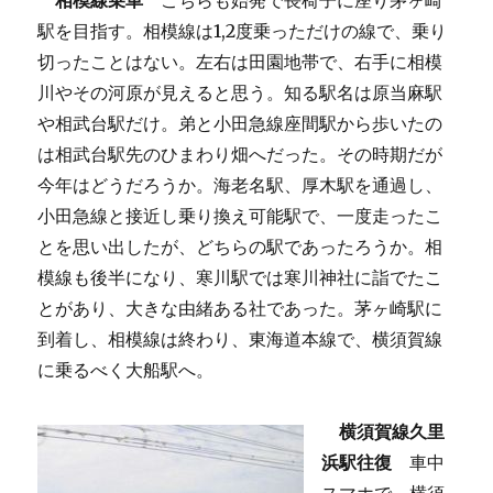
相模線乗車
こちらも始発で長椅子に座り茅ヶ崎
駅を目指す。相模線は1,2度乗っただけの線で、乗り
切ったことはない。左右は田園地帯で、右手に相模
川やその河原が見えると思う。知る駅名は原当麻駅
や相武台駅だけ。弟と小田急線座間駅から歩いたの
は相武台駅先のひまわり畑へだった。その時期だが
今年はどうだろうか。海老名駅、厚木駅を通過し、
小田急線と接近し乗り換え可能駅で、一度走ったこ
とを思い出したが、どちらの駅であったろうか。相
模線も後半になり、寒川駅では寒川神社に詣でたこ
とがあり、大きな由緒ある社であった。茅ヶ崎駅に
到着し、相模線は終わり、東海道本線で、横須賀線
に乗るべく大船駅へ。
横須賀線久里
浜駅往復
車中