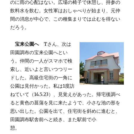
のに雨の心配はない。広場の椅子で休憩し、持参の
飲料水を飲む。女性軍はおしゃべりが始まり、元仲
間の消息が中心で、この種集まりでは止むを得ない
だろう。
宝来公園へ
Tさん、次は
田園調布の宝来公園へとい
う。仲間の一人がスマホで検
索し、近いよと言いつつリー
ドした。高級住宅街の一角に
公園は見付かった。私は1度訪
ねていて（14.5.23）、見覚えがあった。帰宅後調べ
ると黄色の菖蒲を見に来たようで、小さな池の形を
思い出した。公園を出て、住宅街を斜めに進むと、
田園調布駅舎前へと続き、また駅前で小
憩。