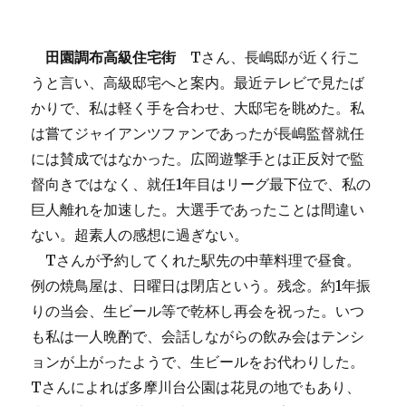
田園調布高級住宅街
Tさん、長嶋邸が近く行こ
うと言い、高級邸宅へと案内。最近テレビで見たば
かりで、私は軽く手を合わせ、大邸宅を眺めた。私
は嘗てジャイアンツファンであったが長嶋監督就任
には賛成ではなかった。広岡遊撃手とは正反対で監
督向きではなく、就任1年目はリーグ最下位で、私の
巨人離れを加速した。大選手であったことは間違い
ない。超素人の感想に過ぎない。
Tさんが予約してくれた駅先の中華料理で昼食。
例の焼鳥屋は、日曜日は閉店という。残念。約1年振
りの当会、生ビール等で乾杯し再会を祝った。いつ
も私は一人晩酌で、会話しながらの飲み会はテンシ
ョンが上がったようで、生ビールをお代わりした。
Tさんによれば多摩川台公園は花見の地でもあり、