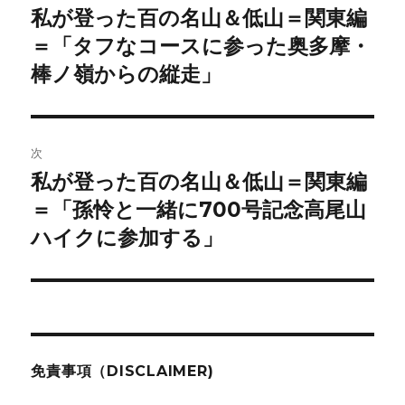
稿
私が登った百の名山＆低山＝関東編
前
の
＝「タフなコースに参った奥多摩・
ナ
投
棒ノ嶺からの縦走」
ビ
稿:
ゲ
次
ー
私が登った百の名山＆低山＝関東編
次
シ
の
＝「孫怜と一緒に700号記念高尾山
投
ョ
ハイクに参加する」
稿:
ン
免責事項（DISCLAIMER)