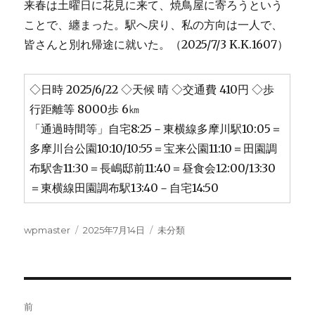
来春は土曜日に花見に来て、焼鳥屋に寄ろうという
ことで、纏まった。駅へ戻り、私の方向は一人で、
皆さんと別れ帰途に就いた。（2025/7/3 K.K.1607）
◇日時 2025/6/22 ◇天候 晴 ◇交通費 410円 ◇歩
行距離等 8000歩 6㎞
「通過時間等」自宅8:25－東横線多摩川駅10:05＝
多摩川台公園10:10/10:55＝宝来公園11:10＝田園調
布駅舎11:30＝長嶋邸前11:40＝昼食会12:00/13:30
＝東横線田園調布駅13:40－自宅14:50
投
投
カ
wpmaster
2025年7月14日
未分類
稿
稿
テ
者
日:
ゴ
リ
ー
投
前