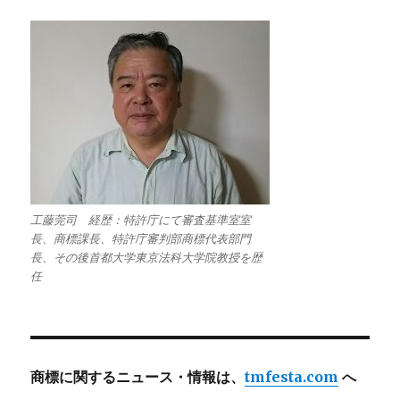
工藤莞司 経歴：特許庁にて審査基準室室
長、商標課長、特許庁審判部商標代表部門
長、その後首都大学東京法科大学院教授を歴
任
商標に関するニュース・情報は、
tmfesta.com
へ