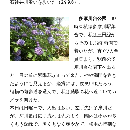
石神井川沿いを歩いた（24.9.8）。
多摩川台公園
10
時東横線多摩川駅集
合で、私は三田線か
らそのまま約1時間で
着いたが、直ぐ7人全
員集まり、駅前の多
摩川台公園下へ出る
と、目の前に紫陽花が迫って来た。やや満開を過ぎ
たようにも見えるが、鑑賞には丁度良い頃だろう。
縦横の遊歩道を選んで、私は臙脂の花へ近づいてカ
メラを向けた。
本日は日曜日で、人出は多い。左手先は多摩川だ
が、河川敷は広く流れは先のよう。園内は樹林が多
くもう深緑で、暑くもなく爽やかで、梅雨の時期な