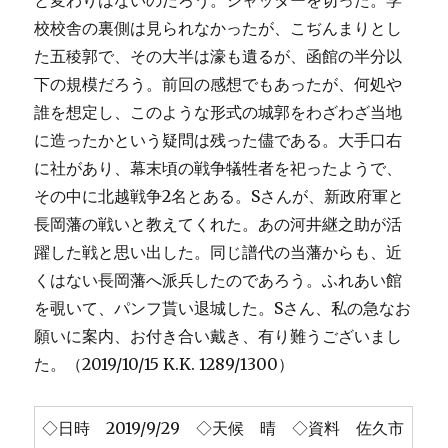
と変わりはないのだろう。シャッターを切った。学
校校舎の裏側は見られなかったが、こぢんまりとし
た五稜郭で、その大半は濠も遺るが、函館の半分以
下の規模だろう。前回の感想でもあったが、何処や
誰を想定し、このような形式の城郭をわざわざ当地
に造ったかという疑問は残った儘である。大手口右
に社があり、幕末頃の戦争犠牲者を祀ったようで、
その中に北越戦争2名とある。Sさんが、新政府軍と
長岡藩の戦いと教えてくれた。あの河井継之助が活
躍した戦と思い出した。同じ譜代の当藩からも、近
くはない長岡藩へ派兵したのであろう。ふれあい館
を覗いて、パンフ貰い退城した。Sさん、私の急なお
願いに案内、お付き合い戴き、有り難うございまし
た。（2019/10/15 K.K. 1289/1300）
◇日時 2019/9/29 ◇天候 晴 ◇資料 佐久市