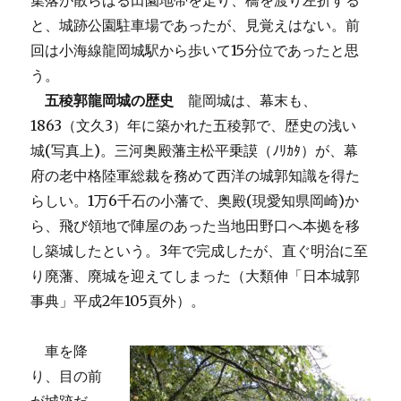
集落が散らばる田園地帯を走り、橋を渡り左折する
と、城跡公園駐車場であったが、見覚えはない。前
回は小海線龍岡城駅から歩いて15分位であったと思
う。
五稜郭龍岡城の歴史
龍岡城は、幕末も、
1863（文久3）年に築かれた五稜郭で、歴史の浅い
城(写真上)。三河奥殿藩主松平乗謨（ﾉﾘｶﾀ）が、幕
府の老中格陸軍総裁を務めて西洋の城郭知識を得た
らしい。1万6千石の小藩で、奥殿(現愛知県岡崎)か
ら、飛び領地で陣屋のあった当地田野口へ本拠を移
し築城したという。3年で完成したが、直ぐ明治に至
り廃藩、廃城を迎えてしまった（大類伸「日本城郭
事典」平成2年105頁外）。
車を降
り、目の前