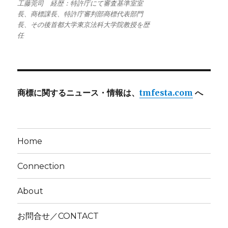
工藤莞司 経歴：特許庁にて審査基準室室
長、商標課長、特許庁審判部商標代表部門
長、その後首都大学東京法科大学院教授を歴
任
商標に関するニュース・情報は、
tmfesta.com
へ
Home
Connection
About
お問合せ／CONTACT