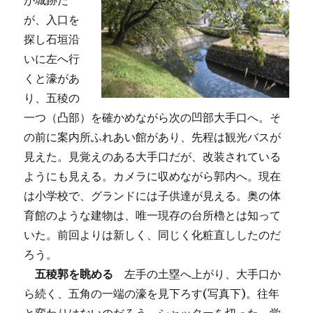
が城跡だ
が、入口を
探し石垣沿
いに左へ行
くと濠があ
り、五稜の
一つ（凸部）を確かめながら次の凹部大手口へ。そ
の前に案内所ふれあい館があり、先程は観光バスが
見えた。見覚えのある大手口だが、改装されている
ようにも見える。カメラに収めながら郭内へ。現在
は小学校で、グランドには子供達が見える。奥の体
育館のような建物は、唯一現存の台所櫓とは知って
いた。前回よりは新しく、同じく化粧直ししたのだ
ろう。
五稜郭を眺める
左手の土塁へ上がり、大手口か
ら続く、五角の一端の濠を見下ろす(写真下)。往年