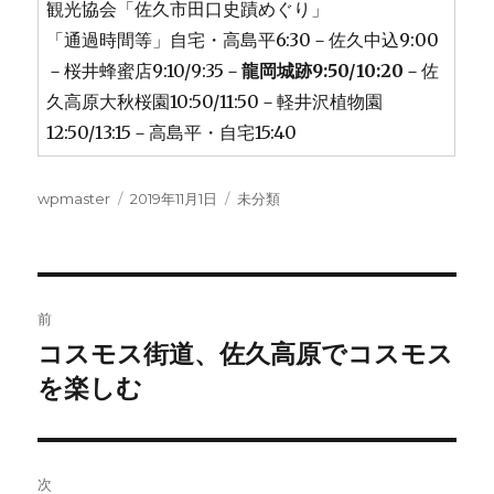
観光協会「佐久市田口史蹟めぐり」
「通過時間等」自宅・高島平6:30－佐久中込9:00
－桜井蜂蜜店9:10/9:35－
龍岡城跡9:50/10:20
－佐
久高原大秋桜園10:50/11:50－軽井沢植物園
12:50/13:15－高島平・自宅15:40
投
投
カ
wpmaster
2019年11月1日
未分類
稿
稿
テ
者
日:
ゴ
リ
ー
投
前
稿
コスモス街道、佐久高原でコスモス
前
の
を楽しむ
ナ
投
ビ
稿:
ゲ
次