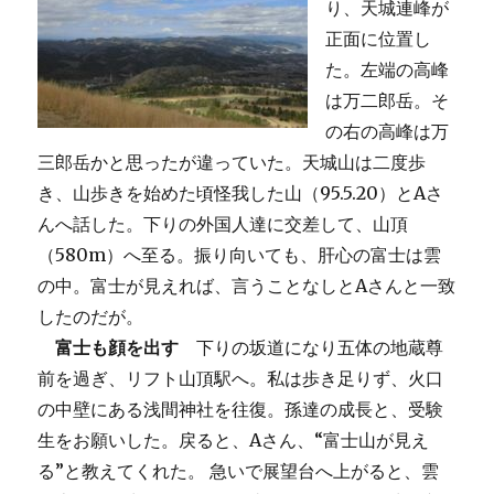
り、天城連峰が
正面に位置し
た。左端の高峰
は万二郎岳。そ
の右の高峰は万
三郎岳かと思ったが違っていた。天城山は二度歩
き、山歩きを始めた頃怪我した山（95.5.20）とAさ
んへ話した。下りの外国人達に交差して、山頂
（580m）へ至る。振り向いても、肝心の富士は雲
の中。富士が見えれば、言うことなしとAさんと一致
したのだが。
富士も顔を出す
下りの坂道になり五体の地蔵尊
前を過ぎ、リフト山頂駅へ。私は歩き足りず、火口
の中壁にある浅間神社を往復。孫達の成長と、受験
生をお願いした。戻ると、Aさん、“富士山が見え
る”と教えてくれた。 急いで展望台へ上がると、雲