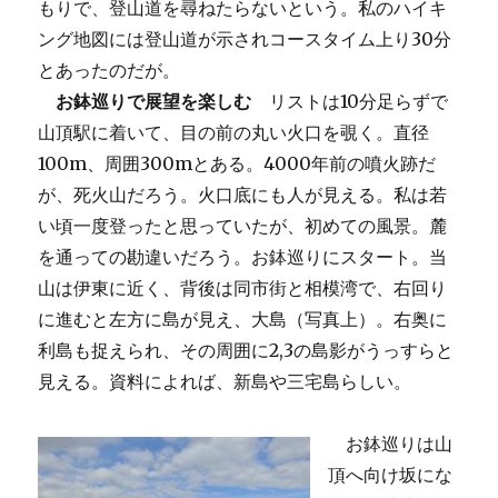
もりで、登山道を尋ねたらないという。私のハイキ
ング地図には登山道が示されコースタイム上り30分
とあったのだが。
お鉢巡りで展望を楽しむ
リストは10分足らずで
山頂駅に着いて、目の前の丸い火口を覗く。直径
100m、周囲300mとある。4000年前の噴火跡だ
が、死火山だろう。火口底にも人が見える。私は若
い頃一度登ったと思っていたが、初めての風景。麓
を通っての勘違いだろう。お鉢巡りにスタート。当
山は伊東に近く、背後は同市街と相模湾で、右回り
に進むと左方に島が見え、大島（写真上）。右奥に
利島も捉えられ、その周囲に2,3の島影がうっすらと
見える。資料によれば、新島や三宅島らしい。
お鉢巡りは山
頂へ向け坂にな