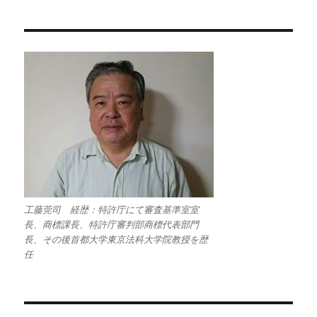
工藤莞司 経歴：特許庁にて審査基準室室
長、商標課長、特許庁審判部商標代表部門
長、その後首都大学東京法科大学院教授を歴
任