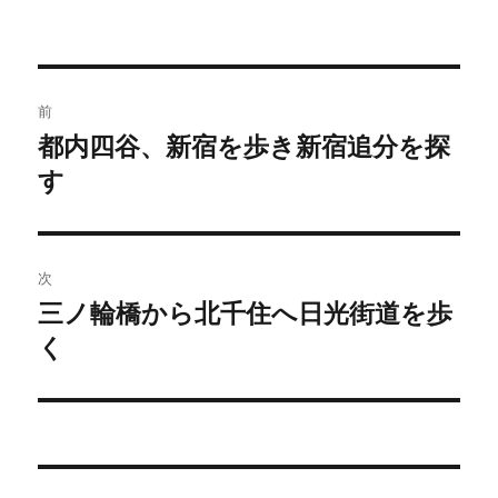
稿
稿
テ
者
日:
ゴ
リ
ー
投
前
稿
都内四谷、新宿を歩き新宿追分を探
前
の
す
ナ
投
ビ
稿:
ゲ
次
三ノ輪橋から北千住へ日光街道を歩
次
ー
の
く
シ
投
稿:
ョ
ン