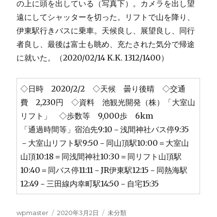
の上に頭を出している（写真下）。カメラを出し望
遠にしてシャッターを切った。リフトで山を降り、
伊東駅行きバスに乗車。天候良し、展望良し、同行
者良し、最後は富士も眺め、充たされた気分で帰途
に就いた。（2020/02/14 K.K. 1312/1400）
◇日時 2020/2/2 ◇天候 曇り後晴 ◇交通
費 2,230円 ◇資料 池観光開発（株）「大室山
リフト」 ◇歩数等 9,000歩 6km
「通過時間等」宿泊先9:10－浅間神社バス停9:35
－大室山リフト駅9:50－同山頂駅10:00＝大室山
山頂10:18＝同浅間神社10:30＝同リフト山頂駅
10:40＝同バス停11:11－JR伊東駅12:15－同熱海駅
12:49－三田線内幸町駅14:50－自宅15:35
投
投
カ
wpmaster
2020年3月2日
未分類