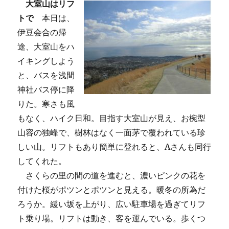
大室山はリフ
トで
本日は、
伊豆会合の帰
途、大室山をハ
イキングしよう
と、バスを浅間
神社バス停に降
りた。寒さも風
もなく、ハイク日和。目指す大室山が見え、お椀型
山容の独峰で、樹林はなく一面茅で覆われている珍
しい山。リフトもあり簡単に登れると、Aさんも同行
してくれた。
さくらの里の間の道を進むと、濃いピンクの花を
付けた桜がポツンとポツンと見える。暖冬の所為だ
ろうか。緩い坂を上がり、広い駐車場を過ぎてリフ
ト乗り場。リフトは動き、客を運んでいる。歩くつ