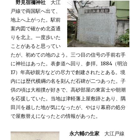
野見宿禰神社
大江
戸線で両国駅へ出て、
地上へ上がった。駅前
案内図で確かめ北斎通
りを北上。一度歩いた
ことがあると思ってい
たが、初めての地のよう。三つ目の信号の手前右手
に神社はあった。表参道へ回り、参拝。1884（明治
17）年高砂親方などの尽力で創建されたとある。境
内には歴代横綱の名を刻んだ石碑が二つあった。子
供の頃は大相撲が好きで、高砂部屋の東富士や朝潮
を応援していた。当地は津軽藩上屋敷跡とあり、隅
田川を越した地が気になったが、やはり幕府の処分
で屋敷替えになったとの情報があった。
永六輔の生家
大江戸線