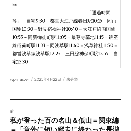
㎞
「通過時間
等」 自宅9:30－都営大江戸線春日駅10:15－同両
国駅10:30＝野見宿禰神社10:40＝大江戸線両国駅
10:55－同新御徒町駅11:05＝最尊寺墓地11:15＝銀座
線稲荷町駅11:33－同浅草駅11:40＝浅草神社11:50＝
都営浅草線浅草駅12:23－三田線神保町駅12:55－自
宅13:30
投
投
カ
wpmaster
2025年4月22日
未分類
稿
稿
テ
者
日:
ゴ
リ
ー
投
前
稿
私が登った百の名山＆低山＝関東編
前
の
＝「意外に短い縦走に終わった長瀞
ナ