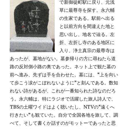
で新御徒町駅に戻り、元浅
草に最尊寺を探す。永六輔
の生家である。駅前へ出る
と以前方向を間違えた地と
思い出し、地名で辿る。左
折、左折し寺のある地区に
入り、浄土真宗の最尊寺は
あったが、墓地がない。墓参帰りの方に尋ねたら道
路の反対側小路の奥であった。ネット上で観た墓の
前へ進み、先ずは手を合わせた。墓には、“上を向い
て歩こう涙がこぼれないように”と刻んである。数知
れない詩があるが、これが一番知られた詩なのだろ
う。永六輔は、特にラジオで活躍した旅人詩人で、
TBSの土曜ワイドはよく聴いたし、NTVの“遠くへ
行きたい”も観ていた。自分で全国各地を旅して、調
べて、そして書くか話すのがモットーであったと思