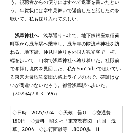
う。視聴者からの便りにはすべて返事を書いたとい
う。年賀状には寒中見舞いで返信したと話したのを
聴いて、私も採り入れて久しい。
浅草神社へ
浅草通りへ出て、地下鉄銀座線稲荷
町駅から浅草駅へ乗車し、浅草寺の隣浅草神社を訪
ねる。地下街、仲見世通りも外国人観光客で一杯。
端を歩いて、山勘で浅草神社へ辿り着いた。社殿前
で参拝し境内を見回した。私がYouTubeで聴いてい
る東京大衆歌謡楽団の路上ライブの地で、確証はな
いが間違いないだろう。都営浅草駅へ歩いた。
（2025/4/7 K.K.1596）
◇日時 2025/3/24 ◇天候 曇り ◇交通費
180円 ◇資料 昭文社「東京都市図 両国 浅
草」2004 ◇歩行距離等 .8000歩 11