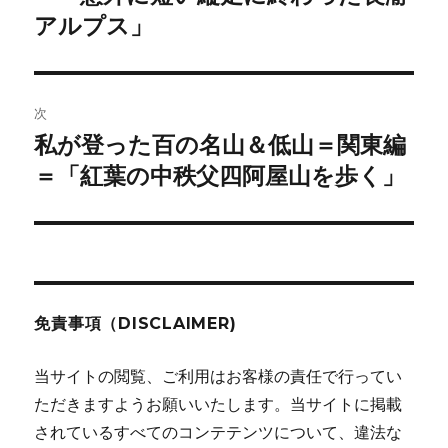
投
アルプス」
ビ
稿:
ゲ
次
ー
私が登った百の名山＆低山＝関東編
次
シ
の
＝「紅葉の中秩父四阿屋山を歩く」
投
ョ
稿:
ン
免責事項（DISCLAIMER)
当サイトの閲覧、ご利用はお客様の責任で行ってい
ただきますようお願いいたします。当サイトに掲載
されているすべてのコンテテンツについて、違法な