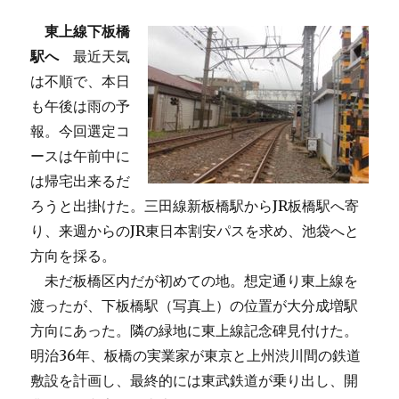
東上線下板橋
駅へ
最近天気
は不順で、本日
も午後は雨の予
報。今回選定コ
ースは午前中に
は帰宅出来るだ
ろうと出掛けた。三田線新板橋駅からJR板橋駅へ寄
り、来週からのJR東日本割安パスを求め、池袋へと
方向を採る。
未だ板橋区内だが初めての地。想定通り東上線を
渡ったが、下板橋駅（写真上）の位置が大分成増駅
方向にあった。隣の緑地に東上線記念碑見付けた。
明治36年、板橋の実業家が東京と上州渋川間の鉄道
敷設を計画し、最終的には東武鉄道が乗り出し、開