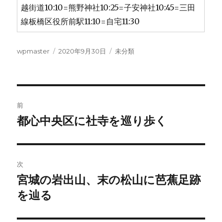
越街道10:10=熊野神社10:25=子安神社10:45=三田
線板橋区役所前駅11:10=自宅11:30
投
投
カ
wpmaster
2020年9月30日
未分類
稿
稿
テ
者
日:
ゴ
リ
ー
投
前
稿
都心中央区に社寺を巡り歩く
前
の
ナ
投
ビ
稿:
次
ゲ
宮城の岩出山、末の松山に芭蕉足跡
次
の
を辿る
ー
投
シ
稿: