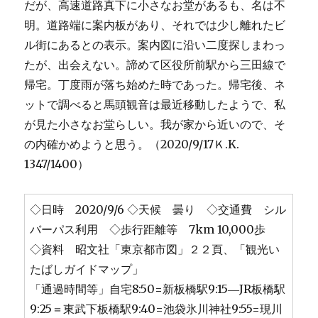
だが、高速道路真下に小さなお堂があるも、名は不
明。道路端に案内板があり、それでは少し離れたビ
ル街にあるとの表示。案内図に沿い二度探しまわっ
たが、出会えない。諦めて区役所前駅から三田線で
帰宅。丁度雨が落ち始めた時であった。帰宅後、ネ
ットで調べると馬頭観音は最近移動したようで、私
が見た小さなお堂らしい。我が家から近いので、そ
の内確かめようと思う。（2020/9/17Ｋ.K.
1347/1400）
◇日時 2020/9/6 ◇天候 曇り ◇交通費 シル
バーパス利用 ◇歩行距離等 7km 10,000歩
◇資料 昭文社「東京都市図」２２頁、「観光い
たばしガイドマップ」
「通過時間等」自宅8:50=新板橋駅9:15―JR板橋駅
9:25＝東武下板橋駅9:40=池袋氷川神社9:55=現川