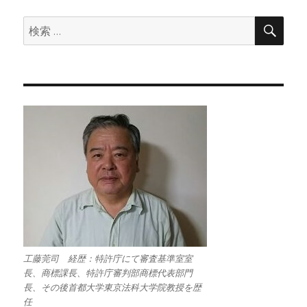
検
検
索
索:
工藤莞司 経歴：特許庁にて審査基準室室
長、商標課長、特許庁審判部商標代表部門
長、その後首都大学東京法科大学院教授を歴
任