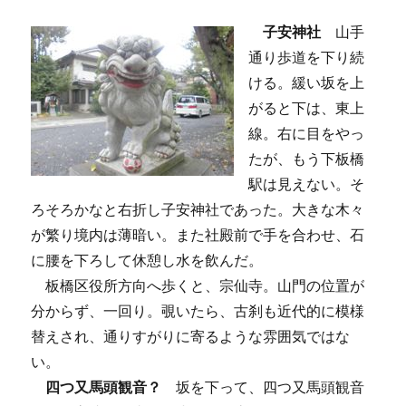
子安神社
山手
通り歩道を下り続
ける。緩い坂を上
がると下は、東上
線。右に目をやっ
たが、もう下板橋
駅は見えない。そ
ろそろかなと右折し子安神社であった。大きな木々
が繁り境内は薄暗い。また社殿前で手を合わせ、石
に腰を下ろして休憩し水を飲んだ。
板橋区役所方向へ歩くと、宗仙寺。山門の位置が
分からず、一回り。覗いたら、古刹も近代的に模様
替えされ、通りすがりに寄るような雰囲気ではな
い。
四つ又馬頭観音？
坂を下って、四つ又馬頭観音