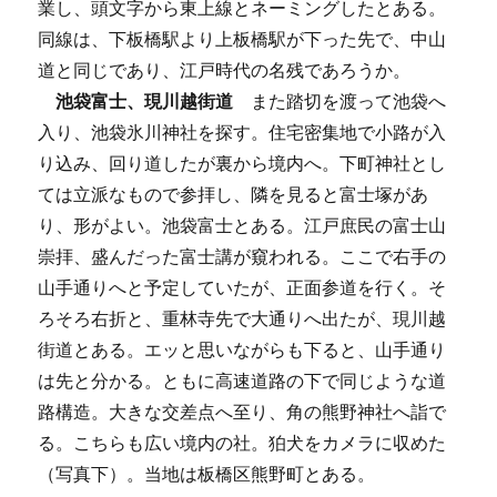
業し、頭文字から東上線とネーミングしたとある。
同線は、下板橋駅より上板橋駅が下った先で、中山
道と同じであり、江戸時代の名残であろうか。
池袋富士、現川越街道
また踏切を渡って池袋へ
入り、池袋氷川神社を探す。住宅密集地で小路が入
り込み、回り道したが裏から境内へ。下町神社とし
ては立派なもので参拝し、隣を見ると富士塚があ
り、形がよい。池袋富士とある。江戸庶民の富士山
崇拝、盛んだった富士講が窺われる。ここで右手の
山手通りへと予定していたが、正面参道を行く。そ
ろそろ右折と、重林寺先で大通りへ出たが、現川越
街道とある。エッと思いながらも下ると、山手通り
は先と分かる。ともに高速道路の下で同じような道
路構造。大きな交差点へ至り、角の熊野神社へ詣で
る。こちらも広い境内の社。狛犬をカメラに収めた
（写真下）。当地は板橋区熊野町とある。