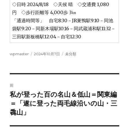
◇日時 2024/8/18 ◇天候 晴 ◇交通費 1,080
円 ◇歩行距離等 4,000歩 3㎞
「通過時間等」 自宅8:30－JR巣鴨駅9:10－同池
袋駅9:20－同新木場駅10:16－同武蔵浦和駅11:32－
三田駅新板橋駅12:04－自宅12:30
投
投
カ
wpmaster
2024年10月7日
未分類
稿
稿
テ
者
日:
ゴ
リ
ー
投
前
稿
私が登った百の名山＆低山＝関東編
前
の
＝「遂に登った両毛線沿いの山・三
ナ
投
毳山」
ビ
稿:
ゲ