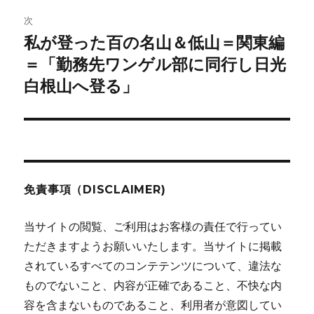
次
ー
私が登った百の名山＆低山＝関東編
次
シ
の
＝「勤務先ワンゲル部に同行し日光
投
ョ
白根山へ登る」
稿:
ン
免責事項（DISCLAIMER)
当サイトの閲覧、ご利用はお客様の責任で行ってい
ただきますようお願いいたします。当サイトに掲載
されているすべてのコンテテンツについて、違法な
ものでないこと、内容が正確であること、不快な内
容を含まないものであること、利用者が意図してい