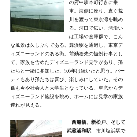
の府中駅本町行きに乗
車。海側に座り、直ぐ荒
川を渡って東京湾を眺め
る。河口で広い。湾沿い
は工場や倉庫群で、こん
な風景は久しぶりである。舞浜駅を通過し、東京デ
ィズニーランドのある街。前勤務先の恒例行事とし
て、家族を含めたディズニーランド見学があり、孫
たちと一緒に参加した。5,6年は続いたと思う。パー
ティもあり孫たちは喜び、楽しみにしていた。その
孫も今や社会人と大学生となっている。車窓からデ
ィズニーランド施設を眺め、ホームには見学の家族
連れが見える。
西船橋、新松戸、そして
武蔵浦和駅
市川塩浜駅で