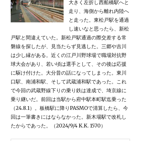
大きく左折し西船橋駅へと
走り、海側から離れ内陸へ
と走った。東松戸駅を通過
し速いなと思ったら、新松
戸駅と間違えていた。新松戸駅通過の際交差する常
磐線を探したが、見当たらず見逃した。三郷や吉川
は少し縁がある。近くの江戸川野球場で職場対抗野
球大会があり、若い頃は選手として、その後は応援
に駆け付けた。大分昔の話になってしまった。東川
口駅、南浦和駅、そして武蔵浦和駅であった。これ
で今回の武蔵野線下りの乗り鉄は達成で、埼京線に
乗り継いだ。前回は当駅から府中駅本町駅迄乗った
（24.8.1）。板橋駅に降りPASMOで清算したら、今
回は一筆書きにはならなかった。新木場駅で改札し
たからであった。（2024/9/4 K.K. 1570）