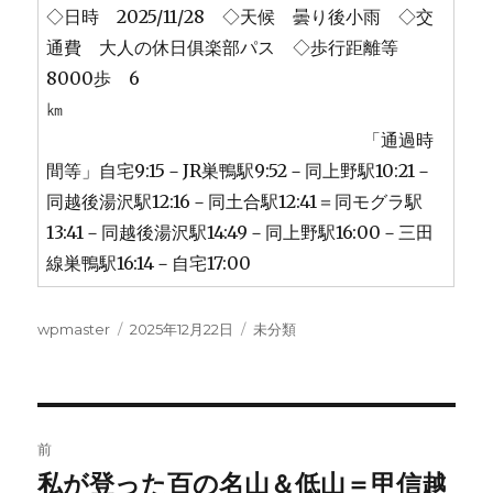
◇日時 2025/11/28 ◇天候 曇り後小雨 ◇交
通費 大人の休日俱楽部パス ◇歩行距離等
8000歩 6
㎞
「通過時
間等」自宅9:15－JR巣鴨駅9:52－同上野駅10:21－
同越後湯沢駅12:16－同土合駅12:41＝同モグラ駅
13:41－同越後湯沢駅14:49－同上野駅16:00－三田
線巣鴨駅16:14－自宅17:00
投
投
カ
wpmaster
2025年12月22日
未分類
稿
稿
テ
者
日:
ゴ
リ
ー
投
前
稿
私が登った百の名山＆低山＝甲信越
前