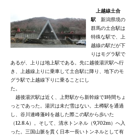
上越線土合
駅
新潟県境の
群馬の土合駅は
特殊な駅で、上
越線の駅だが下
りはモグラ駅で
あるが、上りは地上駅である。先に越後湯沢駅へ行
き、上越線上りに乗車して土合駅に降り、地下のモ
グラ駅で上越線下りに乗ることにし
た。
越後湯沢駅は近く、上野駅から新幹線で1時間ちょ
っとであった。湯沢は未だ雪はない。土樽駅を通過
し、谷川連峰蓬峠を越した際この駅から歩いた
（12.8.4）。そして、清水トンネル（9,702m）へ入
った。三国山脈を貫く日本一長いトンネルとして有