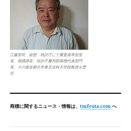
工藤莞司 経歴：特許庁にて審査基準室室
長、商標課長、特許庁審判部商標代表部門
長、その後首都大学東京法科大学院教授を歴
任
商標に関するニュース・情報は、
tmfesta.com
へ