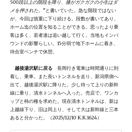
500段以上の階段を降り、膝がガクガクの小生はダ
メを押された
。”と書いていた。急な階段ではない
が、今回は慎重に下り続ける。段数が書いてあり、
ホーム迄の位置を知ることができる。思ったより乗
客は多く、若者達は追い越して行く。当地もインバ
ウンドの影響らしい。15分弱で地下ホームに着き、
待合室ベンチで休憩。
越後湯沢駅に戻る
長岡行き電車は時間通りに到
着し、乗車。また長いトンネルを走り、新潟県側へ
出て、越後湯沢駅に降りた。少し待って上りの新幹
線に乗り、清水トンネルへ入った。売店で、ワンカ
ップと柿の種を求めた。現在清水トンネルは、新は
上越線下り、旧は同上り、そして大は新幹線と三本
あると分かった。（2025/12/10 K.K.1624）