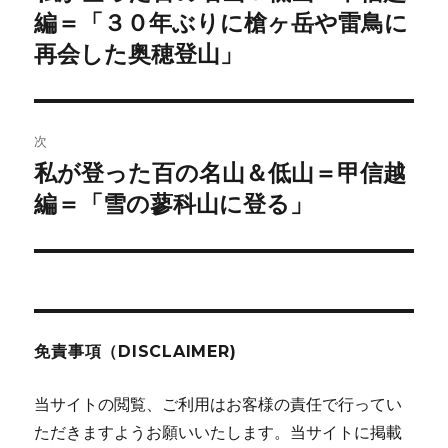
の
編＝「３０年ぶりに槍ヶ岳や雷鳥に
ナ
投
再会した奥穂登山」
ビ
稿:
ゲ
次
ー
私が登った百の名山＆低山＝甲信越
次
シ
の
編＝「雪の蓼科山に登る」
投
ョ
稿:
ン
免責事項（DISCLAIMER)
当サイトの閲覧、ご利用はお客様の責任で行ってい
ただきますようお願いいたします。当サイトに掲載