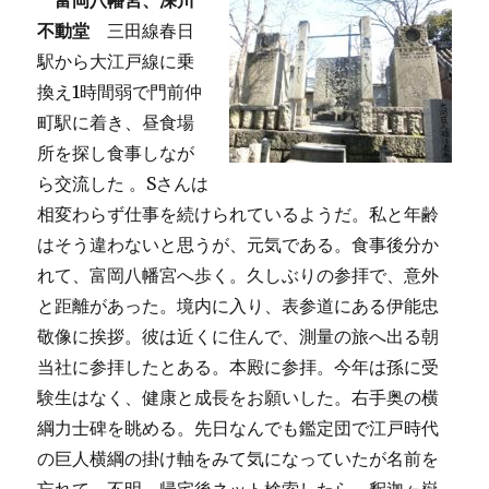
富岡八幡宮、深川
不動堂
三田線春日
駅から大江戸線に乗
換え1時間弱で門前仲
町駅に着き、昼食場
所を探し食事しなが
ら交流した 。Sさんは
相変わらず仕事を続けられているようだ。私と年齢
はそう違わないと思うが、元気である。食事後分か
れて、富岡八幡宮へ歩く。久しぶりの参拝で、意外
と距離があった。境内に入り、表参道にある伊能忠
敬像に挨拶。彼は近くに住んで、測量の旅へ出る朝
当社に参拝したとある。本殿に参拝。今年は孫に受
験生はなく、健康と成長をお願いした。右手奥の横
綱力士碑を眺める。先日なんでも鑑定団で江戸時代
の巨人横綱の掛け軸をみて気になっていたが名前を