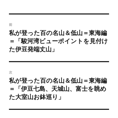
稿
稿
テ
者
日:
ゴ
リ
ー
投
前
稿
私が登った百の名山＆低山＝東海編
前
の
＝「駿河湾ビューポイントを見付け
ナ
投
た伊豆発端丈山」
ビ
稿:
ゲ
次
ー
私が登った百の名山＆低山＝東海編
次
シ
の
＝「伊豆七島、天城山、富士を眺め
投
ョ
た大室山お鉢巡り」
稿:
ン