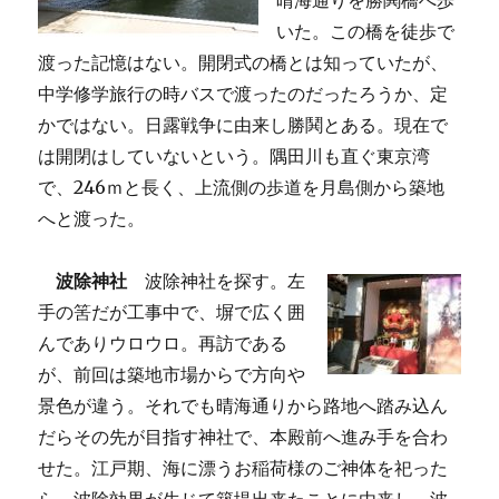
晴海通りを勝鬨橋へ歩
いた。この橋を徒歩で
渡った記憶はない。開閉式の橋とは知っていたが、
中学修学旅行の時バスで渡ったのだったろうか、定
かではない。日露戦争に由来し勝鬨とある。現在で
は開閉はしていないという。隅田川も直ぐ東京湾
で、246ｍと長く、上流側の歩道を月島側から築地
へと渡った。
波除神社
波除神社を探す。左
手の筈だが工事中で、塀で広く囲
んでありウロウロ。再訪である
が、前回は築地市場からで方向や
景色が違う。それでも晴海通りから路地へ踏み込ん
だらその先が目指す神社で、本殿前へ進み手を合わ
せた。江戸期、海に漂うお稲荷様のご神体を祀った