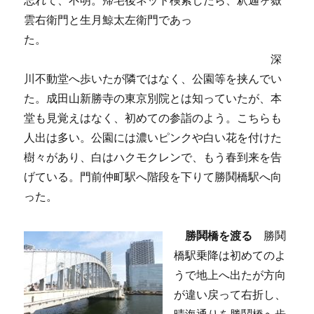
忘れて、不明。帰宅後ネット検索したら、釈迦ヶ嶽
雲右衛門と生月鯨太左衛門であっ
た。
深
川不動堂へ歩いたが隣ではなく、公園等を挟んでい
た。成田山新勝寺の東京別院とは知っていたが、本
堂も見覚えはなく、初めての参詣のよう。こちらも
人出は多い。公園には濃いピンクや白い花を付けた
樹々があり、白はハクモクレンで、もう春到来を告
げている。門前仲町駅へ階段を下りて勝鬨橋駅へ向
った。
勝鬨橋を渡る
勝鬨
橋駅乗降は初めてのよ
うで地上へ出たが方向
が違い戻って右折し、