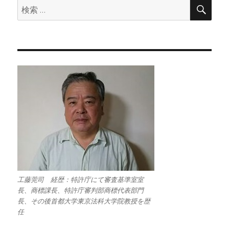
検
検
索
索:
工藤莞司 経歴：特許庁にて審査基準室室
長、商標課長、特許庁審判部商標代表部門
長、その後首都大学東京法科大学院教授を歴
任