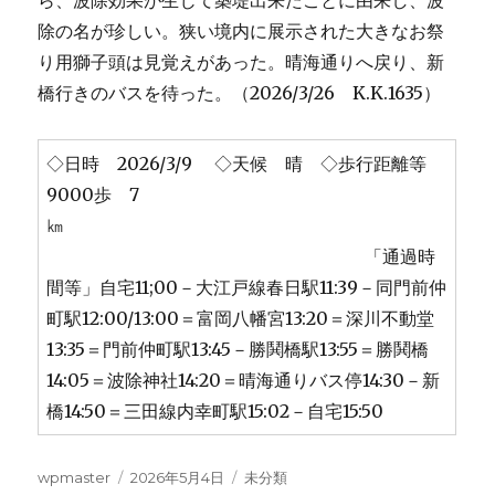
ら、波除効果が生じて築堤出来たことに由来し、波
除の名が珍しい。狭い境内に展示された大きなお祭
り用獅子頭は見覚えがあった。晴海通りへ戻り、新
橋行きのバスを待った。（2026/3/26 K.K.1635）
◇日時 2026/3/9 ◇天候 晴 ◇歩行距離等
9000歩 7
㎞
「通過時
間等」自宅11;00－大江戸線春日駅11:39－同門前仲
町駅12:00/13:00＝富岡八幡宮13:20＝深川不動堂
13:35＝門前仲町駅13:45－勝鬨橋駅13:55＝勝鬨橋
14:05＝波除神社14:20＝晴海通りバス停14:30－新
橋14:50＝三田線内幸町駅15:02－自宅15:50
投
投
カ
wpmaster
2026年5月4日
未分類