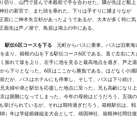
り切り、山門で並んで本殿前で手を合わせた。隣が先ほど船上
神社の新宮で、また頭を垂れた。下りは手すりに捕まりなが
正面にご神木矢立杉があったようであるが、大木が多く特に気
正面先は芦ノ湖で、鳥居は湖上の中にある。
駅伝6区コースを下る
元町からバスに乗車。バスは旧東海
を走り、箱根の山を下る駅伝コース6区である。直ぐ左右に大
く振れて坂を上り、左手に池を見ると最高地点を過ぎ、芦之湯
から下りとなった。6区はここから勝負である。ほどなく小涌
前だが、バスはホテルにも停車し、そして、バスは下り続け、
兄夫婦や弟と駅伝を応援した地点に至った。兄も高齢になり上
京は困難になってしまった。今年の母校はどうだろう。五強の
も挙げられているが、それは期待過ぎだろう。箱根駅伝は、戦
昭和18）年は学徒鍛錬縦走大会として、靖国神社、箱根神社間往復
あったという。