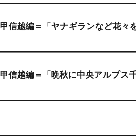
＝甲信越編＝「ヤナギランなど花々
＝甲信越編＝「晩秋に中央アルプス