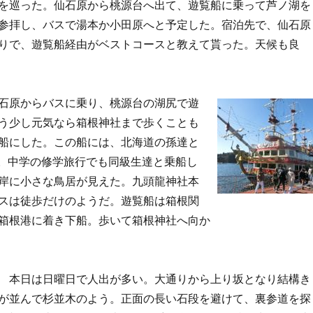
を巡った。仙石原から桃源台へ出て、遊覧船に乗って芦ノ湖を
参拝し、バスで湯本か小田原へと予定した。宿泊先で、仙石原
りで、遊覧船経由がベストコースと教えて貰った。天候も良
原からバスに乗り、桃源台の湖尻で遊
う少し元気なら箱根神社まで歩くことも
船にした。この船には、北海道の孫達と
29）。中学の修学旅行でも同級生達と乗船し
岸に小さな鳥居が見えた。九頭龍神社本
スは徒歩だけのようだ。遊覧船は箱根関
箱根港に着き下船。歩いて箱根神社へ向か
。
本日は日曜日で人出が多い。大通りから上り坂となり結構き
が並んで杉並木のよう。正面の長い石段を避けて、裏参道を探