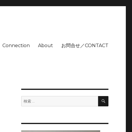
Connection
About
お問合せ／CONTACT
検
検
索
索: