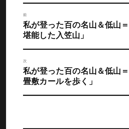
投
前
稿
私が登った百の名山＆低山
前
の
ナ
堪能した入笠山」
投
ビ
稿:
ゲ
次
ー
私が登った百の名山＆低山
次
の
畳敷カールを歩く」
シ
投
ョ
稿:
ン