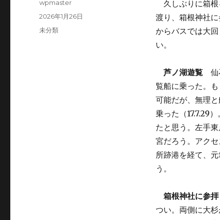
投
wpmaster
久しぶりに箱根
稿
投
2026年1月26日
渡り、箱根神社に
者
稿
カ
未分類
からバスでは大回
日:
テ
い。
ゴ
リ
ー
芦ノ湖遊覧
仙石
覧船に乗った。も
可能だが、無理と
乗った（17.7.
たと思う。左手東
宮だろう。アクセ
所跡港を経て、元
う
箱根神社に参拝
つい。両側に大杉