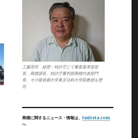
工藤莞司 経歴：特許庁にて審査基準室室
長、商標課長、特許庁審判部商標代表部門
長、その後首都大学東京法科大学院教授を歴
任
商標に関するニュース・情報は、
tmfesta.com
へ