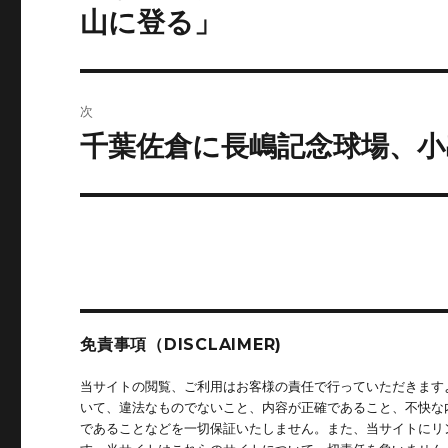
の
ナ
山に登る」
投
ビ
稿:
ゲ
次
ー
千葉佐倉に長嶋記念球場、小
次
の
シ
投
ョ
稿:
ン
免責事項（DISCLAIMER)
当サイトの閲覧、ご利用はお客様の責任で行っていただきます
いて、違法なものでないこと、内容が正確であること、不快な
であることなどを一切保証いたしません。また、当サイトにリ