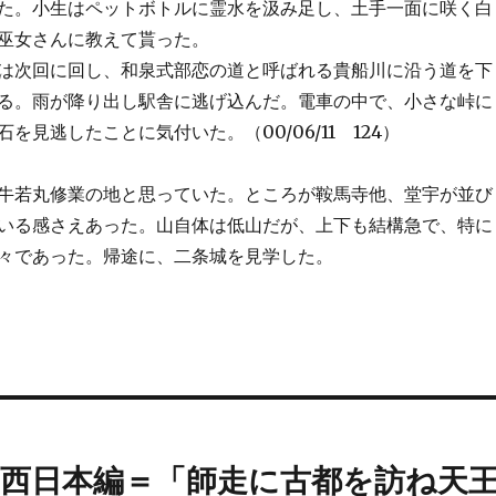
た。小生はペットボトルに霊水を汲み足し、土手一面に咲く白
巫女さんに教えて貰った。
は次回に回し、和泉式部恋の道と呼ばれる貴船川に沿う道を下
る。雨が降り出し駅舎に逃げ込んだ。電車の中で、小さな峠に
を見逃したことに気付いた。（00/06/11 124）
若丸修業の地と思っていた。ところが鞍馬寺他、堂宇が並び
いる感さえあった。山自体は低山だが、上下も結構急で、特に
々であった。帰途に、二条城を見学した。
西日本編＝「師走に古都を訪ね天