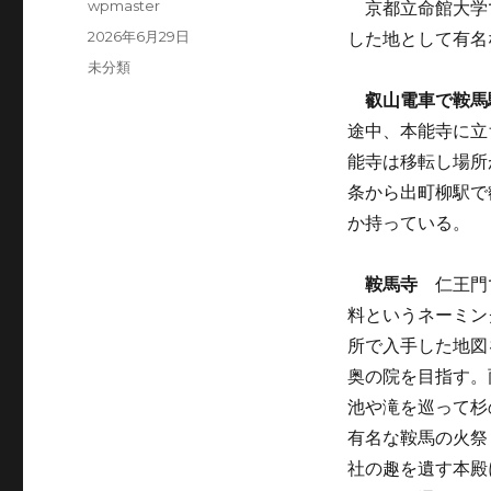
投
wpmaster
京都立命館大学
稿
投
2026年6月29日
した地として有名
者
稿
カ
未分類
日:
テ
叡山電車で鞍馬
ゴ
途中、本能寺に立
リ
ー
能寺は移転し場所
条から出町柳駅で
か持っている。
鞍馬寺
仁王門
料というネーミン
所で入手した地図
奥の院を目指す。
池や滝を巡って杉
有名な鞍馬の火祭
社の趣を遺す本殿