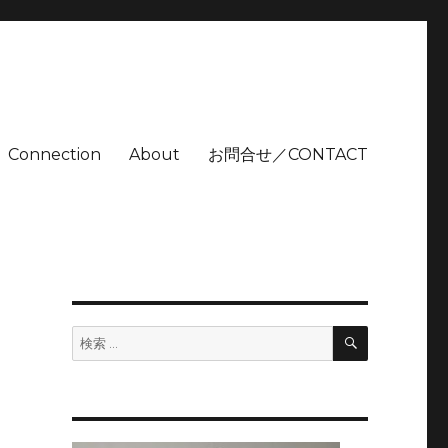
Connection
About
お問合せ／CONTACT
検
検
索
索: