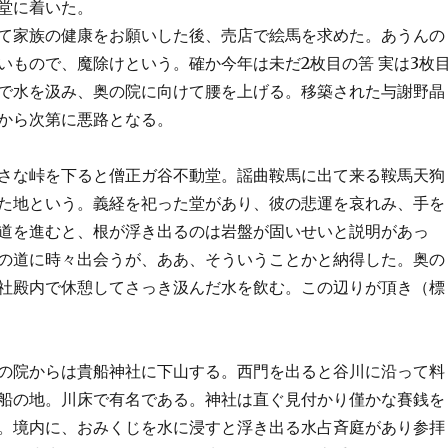
堂に着いた。
て家族の健康をお願いした後、売店で絵馬を求めた。あうんの
いもので、魔除けという。確か今年は未だ2枚目の筈 実は3枚
で水を汲み、奥の院に向けて腰を上げる。移築された与謝野晶
から次第に悪路となる。
な峠を下ると僧正ガ谷不動堂。謡曲鞍馬に出て来る鞍馬天狗
た地という。義経を祀った堂があり、彼の悲運を哀れみ、手を
道を進むと、根が浮き出るのは岩盤が固いせいと説明があっ
の道に時々出会うが、ああ、そういうことかと納得した。奥の
社殿内で休憩してさっき汲んだ水を飲む。この辺りが頂き（標
院からは貴船神社に下山する。西門を出ると谷川に沿って料
船の地。川床で有名である。神社は直ぐ見付かり僅かな賽銭を
。境内に、おみくじを水に浸すと浮き出る水占斉庭があり参拝