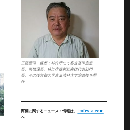
工藤莞司 経歴：特許庁にて審査基準室室
長、商標課長、特許庁審判部商標代表部門
長、その後首都大学東京法科大学院教授を歴
任
商標に関するニュース・情報は、
tmfesta.com
へ