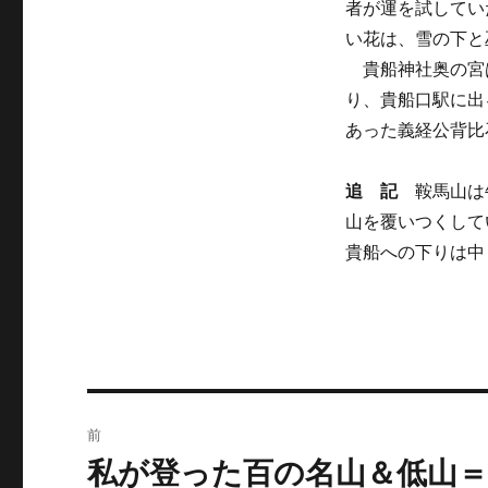
者が運を試してい
い花は、雪の下と
貴船神社奥の宮
り、貴船口駅に出
あった義経公背比石
追 記
鞍馬山は牛
山を覆いつくして
貴船への下りは中
投
前
稿
私が登った百の名山＆低山＝
前