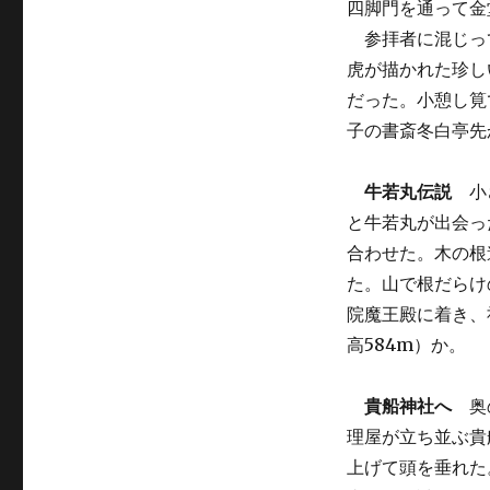
四脚門を通って金
参拝者に混じっ
虎が描かれた珍し
だった。小憩し筧
子の書斎冬白亭先
牛若丸伝説
小さ
と牛若丸が出会っ
合わせた。木の根
た。山で根だらけ
院魔王殿に着き、
高584m）か。
貴船神社へ
奥の
理屋が立ち並ぶ貴
上げて頭を垂れた