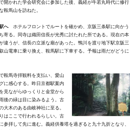
で開かれた学会研究会に参加した後、義経が牛若丸時代に修行
な鞍馬山を訪ねた。
駅へ
ホテルフロントでルートを確かめ、京阪三条駅に向かう
ち寄る。同寺は織田信長が光秀に討たれた所である。現在の本
が違うが、信長の立派な廟があった。鴨川を渡り地下駅京阪三
叡山電車に乗り換え、鞍馬駅に下車する。予報は雨だがどうに
で鞍馬寺拝観料を支払い、愛山
グに感心する。昨日京都駅案内
を見ながらゆっくりと金堂から
雨後の緑は目に染みるよう。古
の大木のある由岐神社に至る。
りはここで行われるらしい。古
に参拝して先に進む。義経供養塔を過ぎると九十九折となり、