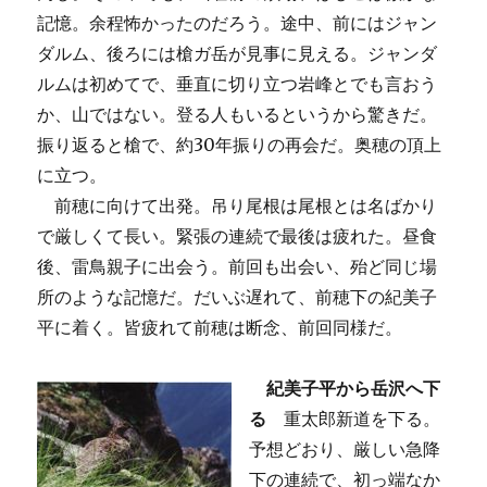
記憶。余程怖かったのだろう。途中、前にはジャン
ダルム、後ろには槍ガ岳が見事に見える。ジャンダ
ルムは初めてで、垂直に切り立つ岩峰とでも言おう
か、山ではない。登る人もいるというから驚きだ。
振り返ると槍で、約30年振りの再会だ。奥穂の頂上
に立つ。
前穂に向けて出発。吊り尾根は尾根とは名ばかり
で厳しくて長い。緊張の連続で最後は疲れた。昼食
後、雷鳥親子に出会う。前回も出会い、殆ど同じ場
所のような記憶だ。だいぶ遅れて、前穂下の紀美子
平に着く。皆疲れて前穂は断念、前回同様だ。
紀美子平から岳沢へ下
る
重太郎新道を下る。
予想どおり、厳しい急降
下の連続で、初っ端なか