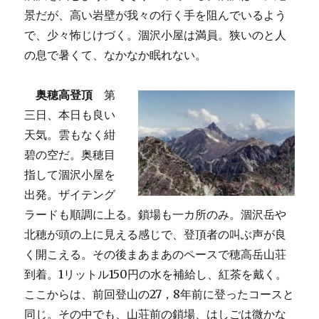
景だが、高い岩壁が我々の行く手を阻んでいるよう
で、少々怖じけづく。涸沢小屋は満員。狭いのと人
の息で暑くて、なかなか眠れない。
奥穂高登頂
第
三日、本日も良い
天気。雲もなく紺
碧の空だ。奥穂目
指して涸沢小屋を
出発。ザイテング
ラードも順調に上る。鎖場も一カ所のみ。涸沢岳や
北穂が頭の上に見える感じで、登頂者の叫ぶ声が良
く開こえる。その後まあまあのペースで穂高岳山荘
到着。1リットル150円の水を補給し、紅茶を戴く。
ここからは、前回登山の27，8年前に登ったコースと
同じ。その中でも、山荘前の鎖場、はしごは微かな