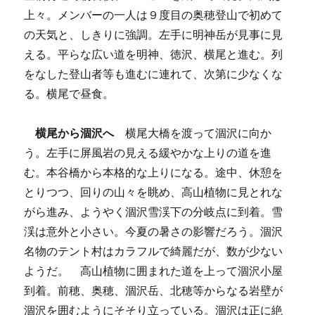
上々。メンバーの一人は９度目の奥穂登山で初めて
の天気と、しきりに強調。左手に明神岳が見事に見
える。平らな広い道を明神、徳沢、横尾と進む。列
をなした登山者等も進むに連れて、次第に少なくな
る。横尾で昼食。
横尾から涸沢へ
横尾大橋を渡って涸沢に向か
う。左手に屏風岩の見える緩やかな上りの道を進
む。本谷橋から本格的な上りになる。途中、休憩を
とりつつ、回りの山々を眺め、高山植物に見とれな
がら進み、ようやく涸沢雪渓下の分岐点に到着。雪
渓は意外と小さい。今夏の暑さの影響だろう。涸沢
名物のテント村はカラフルで綺麗だが、数が少ない
ようだ。 高山植物に囲まれた道を上って涸沢小屋
到着。前穂、奥穂、涸沢岳、北穂等からなる岩壁が
涸沢を囲むようにそそり立っている。涸沢は正に絶