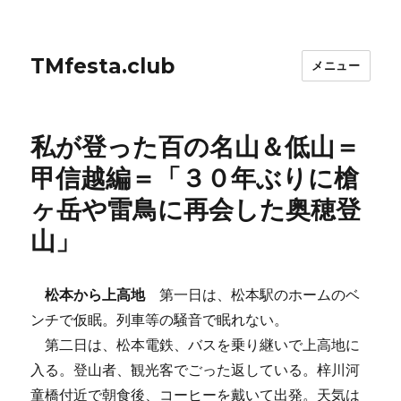
TMfesta.club
メニュー
私が登った百の名山＆低山＝
甲信越編＝「３０年ぶりに槍
ヶ岳や雷鳥に再会した奥穂登
山」
松本から上高地
第一日は、松本駅のホームのベ
ンチで仮眠。列車等の騒音で眠れない。
第二日は、松本電鉄、バスを乗り継いで上高地に
入る。登山者、観光客でごった返している。梓川河
童橋付近で朝食後、コーヒーを戴いて出発。天気は