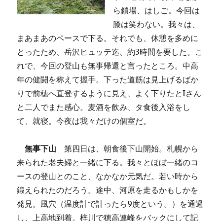
ら鎖場、はしご。今回は
膝は笑わない。我々は、
まあまあのペースで下る。それでも、休憩を多めに
とったため、岳沢ヒュッテ迄、約3時間を要した。こ
れで、今回の登山も無事帰還と言ったところ。中高
年の健闘を称えて握手。下った道筋は見上げるばか
りで前穂へ直登するように見え、よく下りたとIさん
と二人でまた感心。麦酒を飲み、タ食後入浴をし
て、就寝。今夜は我々だけの個室だ。
無事下山
第四日は、朝食後下山開始。札幌から
来られた老夫婦と一緒に下る。我々とほぼ一緒のコ
ースの登山とのこと、なかなか元気だ。若い時から
鍛えられたのだろう。途中、河原を走るかもしかを
発見。風穴（温度計で計ったら9度という。）を通過
し、上高地到着。梓川で穂高連峰をバックにして記