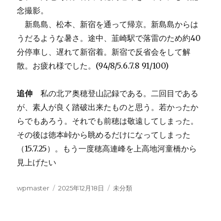
念撮影。
新島島、松本、新宿を通って帰京。新島島からは
うだるような暑さ。途中、韮崎駅で落雷のため約40
分停車し、遅れて新宿着。新宿で反省会をして解
散。お疲れ様でした。(94/8/5.6.7.8 91/100)
追伸
私の北ア奥穂登山記録である。二回目である
が、素人が良く踏破出来たものと思う。若かったか
らでもあろう。それでも前穂は敬遠してしまった。
その後は徳本峠から眺めるだけになってしまった
（15.7.25）。もう一度穂高連峰を上高地河童橋から
見上げたい
投
投
カ
wpmaster
2025年12月18日
未分類
稿
稿
テ
者
日:
ゴ
リ