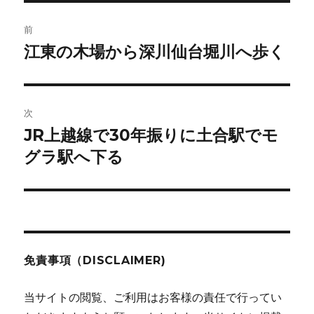
ー
投
前
稿
江東の木場から深川仙台堀川へ歩く
前
の
ナ
投
ビ
稿:
次
ゲ
JR上越線で30年振りに土合駅でモ
次
の
グラ駅へ下る
ー
投
シ
稿:
ョ
ン
免責事項（DISCLAIMER)
当サイトの閲覧、ご利用はお客様の責任で行ってい