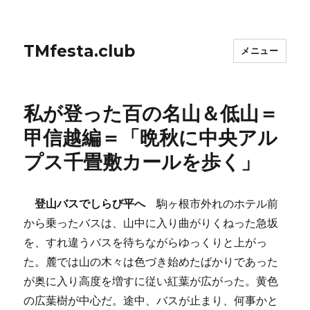
TMfesta.club
メニュー
私が登った百の名山＆低山＝
甲信越編＝「晩秋に中央アル
プス千畳敷カールを歩く」
登山バスでしらび平へ
駒ヶ根市外れのホテル前
から乗ったバスは、山中に入り曲がりくねった急坂
を、すれ違うバスを待ちながらゆっくりと上がっ
た。麓では山の木々は色づき始めたばかりであった
が奥に入り高度を増すに従い紅葉が広がった。黄色
の広葉樹が中心だ。途中、バスが止まり、何事かと