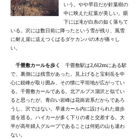
いう。やや早目だが針葉樹の
中に映えた紅葉が美しい。眼
下には滝が白糸の如く落ちて
いる。沢には数日前に降ったという雪が残り、風雪
に耐え崖に這えつくばるダケカンバの木が痛々し
い。
千畳敷カールを歩く
千畳敷駅は2,612mにある駅
で、裏側には残雪があった。見上げると宝剣岳を中
心に鋭峰が取り囲み、その懐に平坦地が広がってい
る。千畳敷カールである。北アルプス涸沢と似てい
ると思ったが、青白い岩峰は花崗岩系だからであろ
うし、沢ではない。早速カール内に設けられた遊歩
道を巡る。ハイカーが多く下りの者と交差する。大
半が高年婦人グループであることは何処の山も違わ
ない。