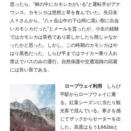
思ったら、‘林の中にカモシカがいる’と運転手がアナ
ウンス。カモシカは悠然と草を食んでいた。先日友
人Ｙさんから、‘八ヶ岳山中の下山時に黒い獣に出会
いカモシカだった’とメールを貰ったが、小生の経験
ではカモシカは茶色であり若しかしたら熊じゃなか
ったかと思った。しかし、この時期のカモシカはや
はり黒色だった。しらび平まではマイカー乗り入れ
禁止でバスのみの運行。自然保護や交通混雑の回避
には良い策である。
ロープウェイ利用
しらび
平駅からロープウェイに乗
る。紅葉シーズンに当たり観
光客で混んでいる。寒さを感
じてザックからセーターを出
した。高度はもう1,662mと