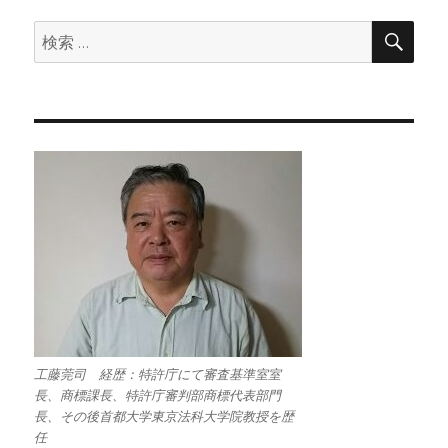
検
検
索
索:
工藤莞司 経歴：特許庁にて審査基準室室
長、商標課長、特許庁審判部商標代表部門
長、その後首都大学東京法科大学院教授を歴
任