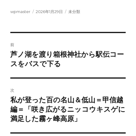
投
投
カ
wpmaster
2026年1月29日
未分類
稿
稿
テ
者
日:
ゴ
リ
ー
投
前
稿
芦ノ湖を渡り箱根神社から駅伝コー
前
の
スをバスで下る
ナ
投
ビ
稿:
ゲ
次
私が登った百の名山＆低山＝甲信越
次
ー
の
編＝「咲き広がるニッコウキスゲに
シ
投
満足した霧ヶ峰高原」
稿:
ョ