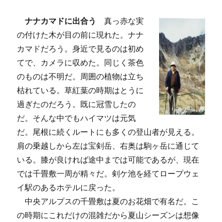
ナナカマドに出合う
真っ赤な実
の付けた木が目の前に現れた。ナナ
カマドだろう。身近で見るのは初め
てで、カメラに収めた。同じく茶色
のものは不明だ。周囲の植物は立ち
枯れている。草紅葉の時期はとうに
過ぎたのだろう。既に冠雪したの
だ。そんな中でもハイマツは元気
だ。尾根に続くルートにも多くの登山者が見える。
肩の乗越しから左は宝剣岳、右奥は駒ヶ岳に通じて
いる。膝が良ければ途中までは可能であるが、現在
では千畳敷一周が精々だ。剣ケ池を経てロープウェ
イ駅のあるホテルに戻った。
中央アルプスの千畳敷は夏のお花畑で有名だ。こ
の時期にこれだけの混雑だから夏山シーズンは想像