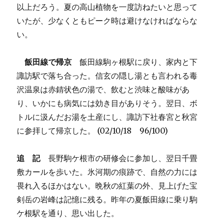
以上だろう。夏の高山植物を一度訪ねたいと思って
いたが、少なくともピーク時は避けなければならな
い。
飯田線で帰京
飯田線駒ヶ根駅に戻り、家内と下
諏訪駅で落ち合った。信玄の隠し湯とも言われる毒
沢温泉は赤錆状色の湯で、飲むと渋味と酸味があ
り、いかにも病気には効き目がありそう。翌日、ボ
トルに汲んだお湯を土産にし、諏訪下社春宮と秋宮
に参拝して帰京した。 (02/10/18 96/100)
追 記
長野駒ケ根市の研修会に参加し、翌日千畳
敷カールを歩いた。氷河期の痕跡で、自然の力には
畏れ入るほかはない。晩秋の紅葉の外、見上げた宝
剣岳の岩峰は記憶に残る。昨年の夏飯田線に乗り駒
ケ根駅を通り、思い出した。