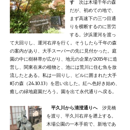
す
次は木場千年の森
だが、初めての地で、
まず高速下の三つ目通
りを横断するのに苦労
する。汐浜運河を渡っ
て大回りし、運河右岸を行く。そうしたら千年の森
の案内があり、大手スーパーの先に見付かった。庭
園の中に樹林帯が広がり、地元の企業が2015年に造
営し、関東在来の植物と、池には荒川に住む魚を放
流したとある。私は一回りし、ビルに囲まれた大手
町の森（24.10.13）を思い出した。紅へ色好き始め、
癒しの緑地庭園だろう。園を出て永代通りへ戻る。
平久川から清澄通りへ
汐見橋
を渡り、平久川右岸を遡上する。
木場公園の一本手前で、新地であ