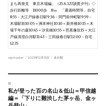
まち再発見 東京木場編」（25.6.127讀賣夕刊）◇
歩行距離等 11000歩 8㎞ 「通過時間等」自宅
8:55－大江戸線春日駅9:36－同門前仲町駅9:59－
木場駅前10:05＝洲本神社10:10＝新井橋10:15＝木
場千年の森10:45＝汐見橋10:55＝芭蕉像11:15＝大江
戸線清澄白河駅11:43－三田線春日駅12:00－自宅
12:35
投
投
カ
wpmaster
2025年12月15日
未分類
稿
稿
テ
者
日:
ゴ
リ
ー
投
前
稿
私が登った百の名山＆低山＝甲信越
前
の
編＝「下りに難渋した茅ヶ岳、金ヶ
ナ
投
岳登山」