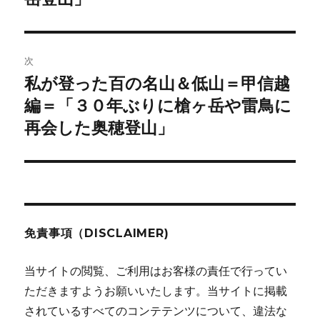
ビ
稿:
ゲ
次
ー
私が登った百の名山＆低山＝甲信越
次
シ
の
編＝「３０年ぶりに槍ヶ岳や雷鳥に
投
ョ
再会した奥穂登山」
稿:
ン
免責事項（DISCLAIMER)
当サイトの閲覧、ご利用はお客様の責任で行ってい
ただきますようお願いいたします。当サイトに掲載
されているすべてのコンテテンツについて、違法な