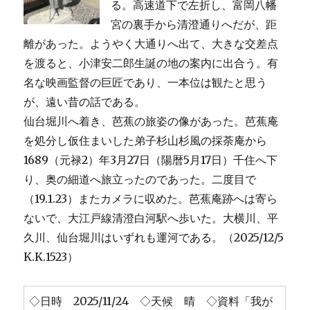
る。高速道下で左折し、富岡八幡
宮の裏手から清澄通りへだが、距
離があった。ようやく大通りへ出て、大きな交差点
を渡ると、小津安二郎生誕の地の案内に出合う。有
名な映画監督の巨匠であり、一本位は観たと思う
が、遠い昔の話である。
仙台堀川へ着き、芭蕉の旅姿の像があった。芭蕉庵
を処分し仮住まいした弟子杉山杉風の採荼庵から
1689（元禄2）年3月27日（陽暦5月17日）千住へ下
り、奥の細道へ旅立ったのであった。二度目で
（19.1.23）またカメラに収めた。芭蕉庵跡へは寄ら
ないで、大江戸線清澄白河駅へ歩いた。大横川、平
久川、仙台堀川はいずれも運河である。（2025/12/5
K.K.1523）
◇日時 2025/11/24 ◇天候 晴 ◇資料「我が