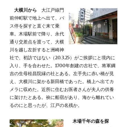
大横川から
大江戸線門
前仲町駅で地上へ出て、バ
ス停を探すと直ぐ来て乗
車。木場駅前で降り、永代
通り交差点を渡って、大横
川を越し左折すると洲崎神
社で、初訪ではない（20.3.25）がご挨拶にと境内に
入り、手を合わせた。1700年創建の古社で、将軍綱
吉の生母桂昌院縁の社とある。左手先に赤い橋が見
え、大横川に架かる新田橋であった。橋上へ出てカ
メラに収めた。近所に住むお医者さんが夫人の供養
に架けたとある。袂に船宿があり、海から離れてい
るのにと思ったが、江戸の名残か。
木場千年の森を探