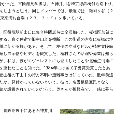
分かった。冒険館見学後は、石神井川を埼京線鉄橋付近迄下り
食をしようと思う。同じメンバーでは、最近では、雑司ヶ谷（２
や東京湾お台場（２３．３.１９）を歩いている。
区役所駅前出口に集合時間10時に全員揃った。板橋区加賀に
する。直ぐ仲宿で旧中山道を横断、この街道の左奥に板橋の地
川に架かる橋がある。そして、左側の立派なビルが植村冒険館
館し展示物やビデオを観賞した。植村さんの活躍や偉業は知ら
が、私は、彼がエヴェレストにも登山したことや北極点到達に
を重ねたことも知った。1984年には国民栄誉賞受賞したとあ
登山後の下山中の行方不明の遭難事故は知っていた。数年前遺
たが、見付かっていないという。彼は、名誉板橋区民となり、
館が設置されているのだろう。奥さんが板橋在で、一緒に暮ら
冒険館裏手にある石神井川