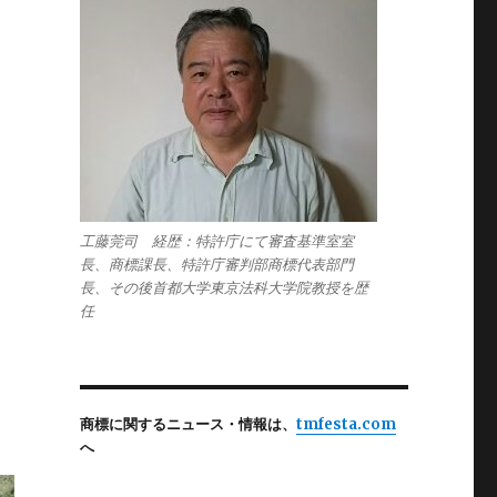
、
工藤莞司 経歴：特許庁にて審査基準室室
長、商標課長、特許庁審判部商標代表部門
長、その後首都大学東京法科大学院教授を歴
任
商標に関するニュース・情報は、
tmfesta.com
へ