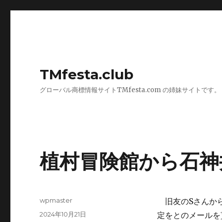
TMfesta.club
グローバル商標情報サイトTMfesta.com の姉妹サイトです。
植村冒険館から石神
投
wpmaster
旧友のSさんから
稿
投
2024年10月21日
定をとのメールを
者