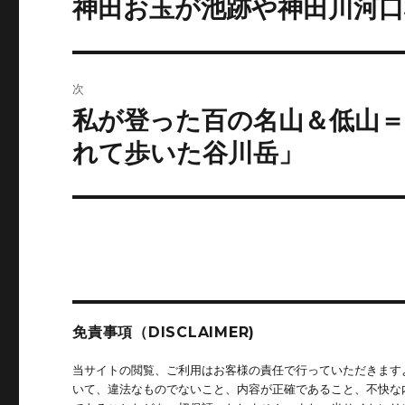
神田お玉が池跡や神田川河口
前
の
ナ
投
ビ
稿:
次
ゲ
私が登った百の名山＆低山
次
の
ー
れて歩いた谷川岳」
投
シ
稿:
ョ
ン
免責事項（DISCLAIMER)
当サイトの閲覧、ご利用はお客様の責任で行っていただきます
いて、違法なものでないこと、内容が正確であること、不快な