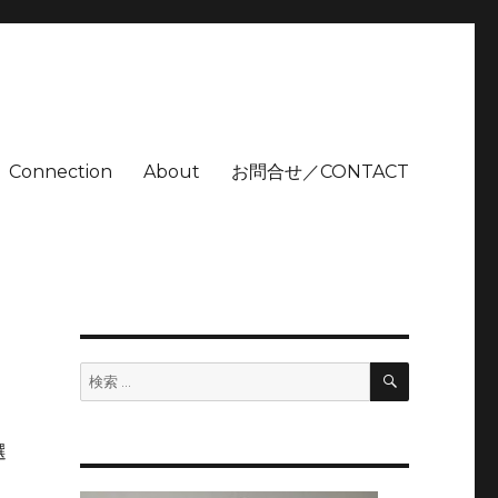
Connection
About
お問合せ／CONTACT
検
検
索
索:
選