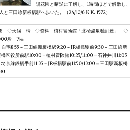
陽花園と暗黙に了解し、1時間ほどで解散し
三田線新板橋駅へ歩いた。（24/10/6 K.K. 1572）
/9/8 ◇天候 晴 ◇資料 植村冒険館「北極点単独到達」 ◇
000歩 7㎞
宅8:55－三田線新板橋駅9:20－JR板橋駅前9:30－三田線新
橋区役所前駅10:00＝植村冒険館10:25/11:00＝石神井川11:05
＝埼京線鉄橋手前11:35－JR板橋駅前11:50/13:00＝三田駅新板橋
30