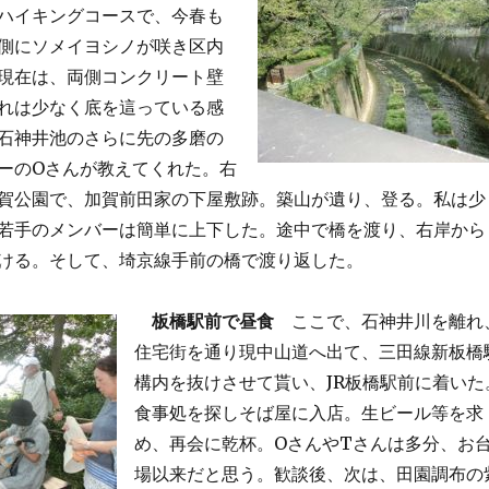
ハイキングコースで、今春も
側にソメイヨシノが咲き区内
現在は、両側コンクリート壁
れは少なく底を這っている感
石神井池のさらに先の多磨の
ーのOさんが教えてくれた。右
賀公園で、加賀前田家の下屋敷跡。築山が遺り、登る。私は少
若手のメンバーは簡単に上下した。途中で橋を渡り、右岸から
ける。そして、埼京線手前の橋で渡り返した。
板橋駅前で昼食
ここで、石神井川を離れ
住宅街を通り現中山道へ出て、三田線新板橋
構内を抜けさせて貰い、JR板橋駅前に着いた
食事処を探しそば屋に入店。生ビール等を求
め、再会に乾杯。OさんやTさんは多分、お
場以来だと思う。歓談後、次は、田園調布の