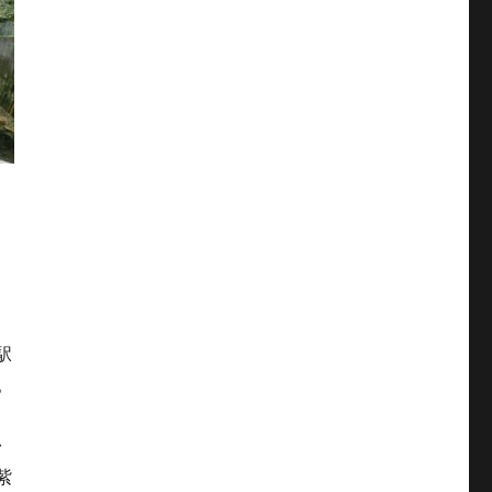
、
駅
。
台
紫