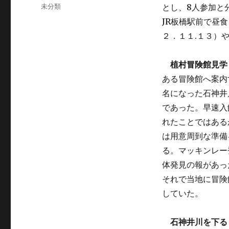
稿
カ
未分類
とし、8人参加と
日:
テ
JR板橋駅前で昼
ゴ
２．１１.１３）
リ
ー
植村冒険館見学
ある冒険館へ案内
名になった石神井
であった。早速入
れたことではある
は用意周到な準備
る。マッキンレー
体発見の報があっ
それで当地に冒険
していた。
石神井川を下る