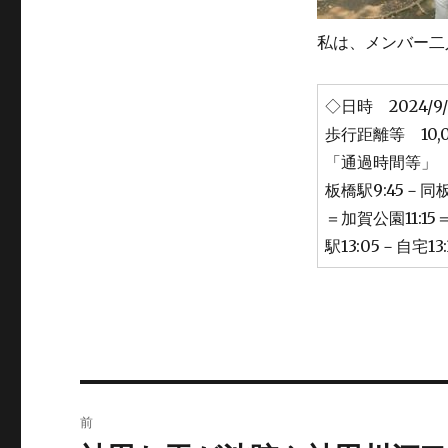
私は、メンバー二人と
◇日時 2024
歩行距離等 10,
「通過時間等」 自
板橋駅9:45－同板
＝加賀公園11:15
駅13:05－自宅13:
投
前
稿