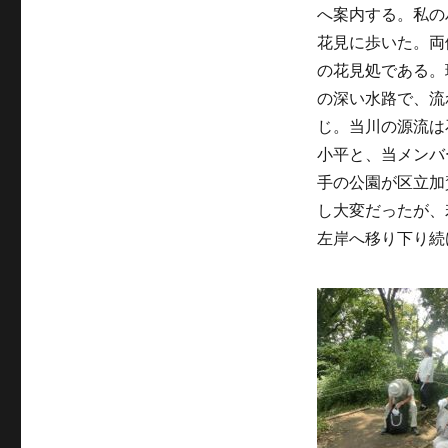
へ案内する。私の
花見に歩いた。両
の花見処である。
の深い水路で、流
じ。当川の源流は
小平と、当メンバ
手の公園が区立加
し大変だったが、
左岸へ移り下り続